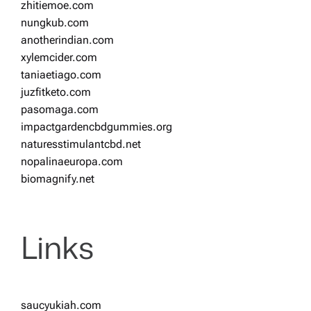
zhitiemoe.com
nungkub.com
anotherindian.com
xylemcider.com
taniaetiago.com
juzfitketo.com
pasomaga.com
impactgardencbdgummies.org
naturesstimulantcbd.net
nopalinaeuropa.com
biomagnify.net
Links
saucyukiah.com