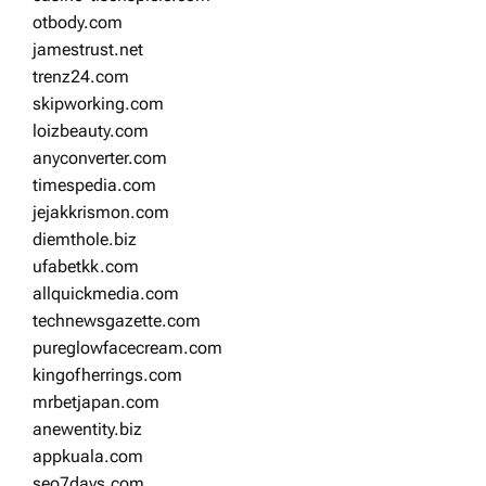
otbody.com
jamestrust.net
trenz24.com
skipworking.com
loizbeauty.com
anyconverter.com
timespedia.com
jejakkrismon.com
diemthole.biz
ufabetkk.com
allquickmedia.com
technewsgazette.com
pureglowfacecream.com
kingofherrings.com
mrbetjapan.com
anewentity.biz
appkuala.com
seo7days.com