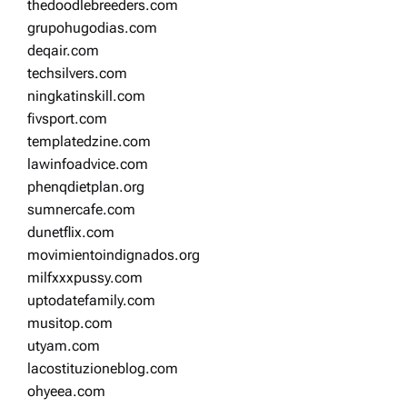
thedoodlebreeders.com
grupohugodias.com
deqair.com
techsilvers.com
ningkatinskill.com
fivsport.com
templatedzine.com
lawinfoadvice.com
phenqdietplan.org
sumnercafe.com
dunetflix.com
movimientoindignados.org
milfxxxpussy.com
uptodatefamily.com
musitop.com
utyam.com
lacostituzioneblog.com
ohyeea.com