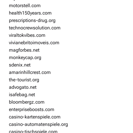
motorstell.com
health150years.com
prescriptions-drug.org
technocrewsolution.com
viraltokvibes.com
vivianebritoimoveis.com
magforbes.net
monkeycap.org
sdenix.net
amarinhillcrest.com
the-tourist.org
advogato.net
isafebag.net
bloombergz.com
enterpriseboosts.com
casino-kartenspiele.com
casino-automatenspiele.org
casino-tischspiele.com