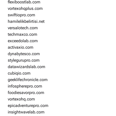
flexiboostlab.com
vortexohqplus.com
swiftiopro.com
hamilelikbelirtisi.net
versalotech.com
techmaxco.com
exceedolab.com
activaxio.com
dynabytesco.com
stylegurupro.com
datawizardslab.com
cubiqio.com
geeklifechronicle.com
infospherepro.com
foodiesavorpro.com
vortexohq.com
epicadventurepro.com
insightwavelab.com