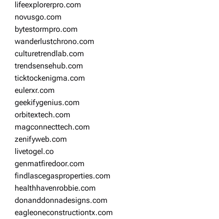
lifeexplorerpro.com
novusgo.com
bytestormpro.com
wanderlustchrono.com
culturetrendlab.com
trendsensehub.com
ticktockenigma.com
eulerxr.com
geekifygenius.com
orbitextech.com
magconnecttech.com
zenifyweb.com
livetogel.co
genmatfiredoor.com
findlascegasproperties.com
healthhavenrobbie.com
donanddonnadesigns.com
eagleoneconstructiontx.com