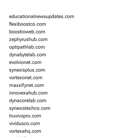
educationalnewsupdates.com
flexiboostco.com
boostioweb.com
zephyrushub.com
optipathlab.com
dynabytelab.com
evolvionet.com
synexisplus.com
vortexonet.com
maxxifynet.com
innovexahub.com
dynacorelab.com
synexistechco.com
truvivopro.com
vividusco.com
vortexahq.com