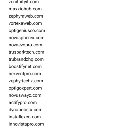
zenithifyit.com
maxxiohub.com
zephyraweb.com
vortexaweb.com
optigeniusco.com
novuspherex.com
novaevopro.com
trusparktech.com
trubrandzhq.com
boostifynet.com
nexventpro.com
zephyrtechx.com
optigoxpert.com
novuswayz.com
actifypro.com
dynaboostx.com
instaflexco.com
innovistapro.com