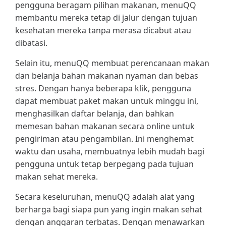
pengguna beragam pilihan makanan, menuQQ
membantu mereka tetap di jalur dengan tujuan
kesehatan mereka tanpa merasa dicabut atau
dibatasi.
Selain itu, menuQQ membuat perencanaan makan
dan belanja bahan makanan nyaman dan bebas
stres. Dengan hanya beberapa klik, pengguna
dapat membuat paket makan untuk minggu ini,
menghasilkan daftar belanja, dan bahkan
memesan bahan makanan secara online untuk
pengiriman atau pengambilan. Ini menghemat
waktu dan usaha, membuatnya lebih mudah bagi
pengguna untuk tetap berpegang pada tujuan
makan sehat mereka.
Secara keseluruhan, menuQQ adalah alat yang
berharga bagi siapa pun yang ingin makan sehat
dengan anggaran terbatas. Dengan menawarkan