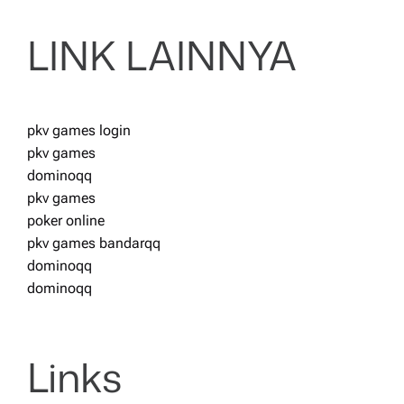
LINK LAINNYA
pkv games login
pkv games
dominoqq
pkv games
poker online
pkv games bandarqq
dominoqq
dominoqq
Links