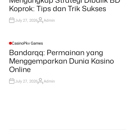
Mengungkap Strategi Dibalik BD
S
T
Koprok: Tips dan Trik Sukses
E
D
I
N
July 27, 2026
Admin
A
U
T
H
O
R
Casino
Pkv Games
P
O
Bandarqq: Permainan yang
S
T
Menggemparkan Dunia Kasino
E
D
Online
I
N
July 27, 2026
Admin
A
U
T
H
O
R