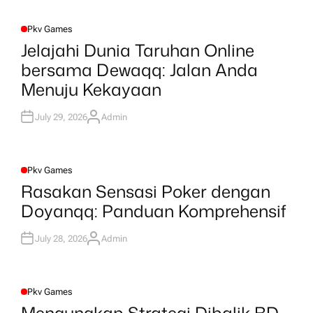
Pkv Games
P
O
Jelajahi Dunia Taruhan Online
S
T
bersama Dewaqq: Jalan Anda
E
D
Menuju Kekayaan
I
N
July 29, 2026
Admin
A
U
T
H
O
R
Pkv Games
P
O
Rasakan Sensasi Poker dengan
S
T
Doyanqq: Panduan Komprehensif
E
D
I
N
July 28, 2026
Admin
A
U
T
H
O
R
Pkv Games
P
O