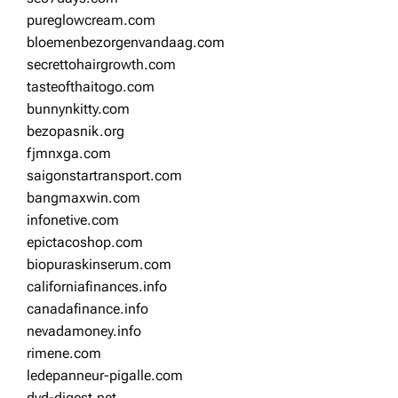
pureglowcream.com
bloemenbezorgenvandaag.com
secrettohairgrowth.com
tasteofthaitogo.com
bunnynkitty.com
bezopasnik.org
fjmnxga.com
saigonstartransport.com
bangmaxwin.com
infonetive.com
epictacoshop.com
biopuraskinserum.com
californiafinances.info
canadafinance.info
nevadamoney.info
rimene.com
ledepanneur-pigalle.com
dvd-digest.net