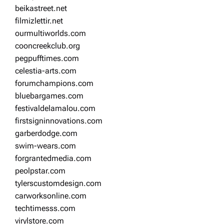
beikastreet.net
filmizlettir.net
ourmultiworlds.com
cooncreekclub.org
pegpufftimes.com
celestia-arts.com
forumchampions.com
bluebargames.com
festivaldelamalou.com
firstsigninnovations.com
garberdodge.com
swim-wears.com
forgrantedmedia.com
peolpstar.com
tylerscustomdesign.com
carworksonline.com
techtimesss.com
virylstore.com