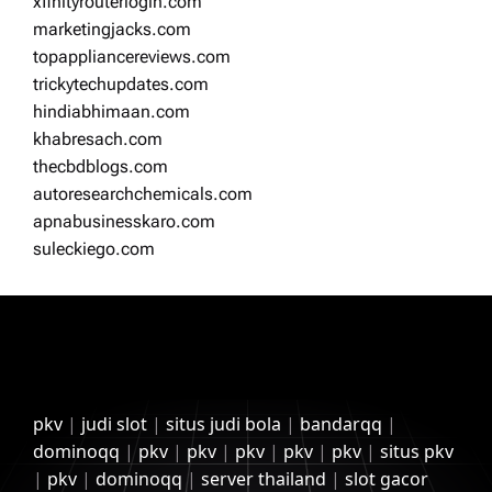
xfinityrouterlogin.com
marketingjacks.com
topappliancereviews.com
trickytechupdates.com
hindiabhimaan.com
khabresach.com
thecbdblogs.com
autoresearchchemicals.com
apnabusinesskaro.com
suleckiego.com
pkv
|
judi slot
|
situs judi bola
|
bandarqq
|
dominoqq
|
pkv
|
pkv
|
pkv
|
pkv
|
pkv
|
situs pkv
|
pkv
|
dominoqq
|
server thailand
|
slot gacor