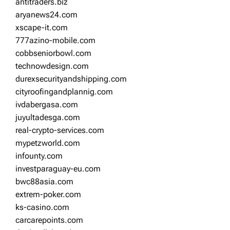
antitraders.biz
aryanews24.com
xscape-it.com
777azino-mobile.com
cobbseniorbowl.com
technowdesign.com
durexsecurityandshipping.com
cityroofingandplannig.com
ivdabergasa.com
juyultadesga.com
real-crypto-services.com
mypetzworld.com
infounty.com
investparaguay-eu.com
bwc88asia.com
extrem-poker.com
ks-casino.com
carcarepoints.com