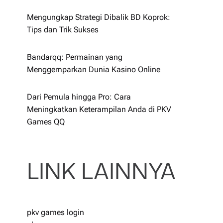
Mengungkap Strategi Dibalik BD Koprok:
Tips dan Trik Sukses
Bandarqq: Permainan yang
Menggemparkan Dunia Kasino Online
Dari Pemula hingga Pro: Cara
Meningkatkan Keterampilan Anda di PKV
Games QQ
LINK LAINNYA
pkv games login