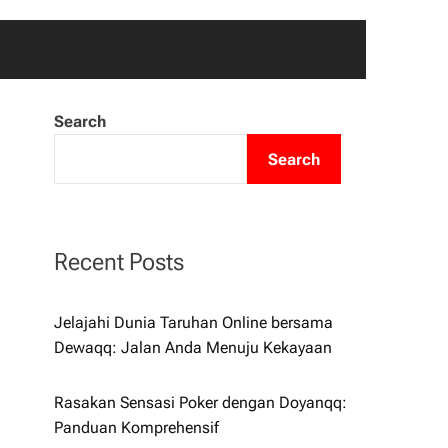
Search
Search
Recent Posts
Jelajahi Dunia Taruhan Online bersama
Dewaqq: Jalan Anda Menuju Kekayaan
Rasakan Sensasi Poker dengan Doyanqq:
Panduan Komprehensif