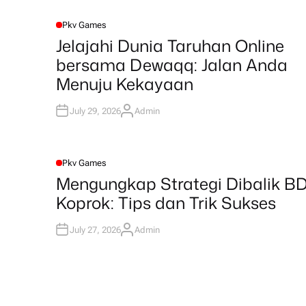
Pkv Games
P
O
Jelajahi Dunia Taruhan Online
S
T
bersama Dewaqq: Jalan Anda
E
D
Menuju Kekayaan
I
N
July 29, 2026
Admin
A
U
T
H
O
R
Pkv Games
P
O
Mengungkap Strategi Dibalik B
S
T
Koprok: Tips dan Trik Sukses
E
D
I
N
July 27, 2026
Admin
A
U
T
H
O
R