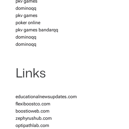
pkv games
dominoqq
pkv games
poker online
pkv games bandarqq
dominoqq
dominoqq
Links
educationalnewsupdates.com
flexiboostco.com
boostioweb.com
zephyrushub.com
optipathlab.com