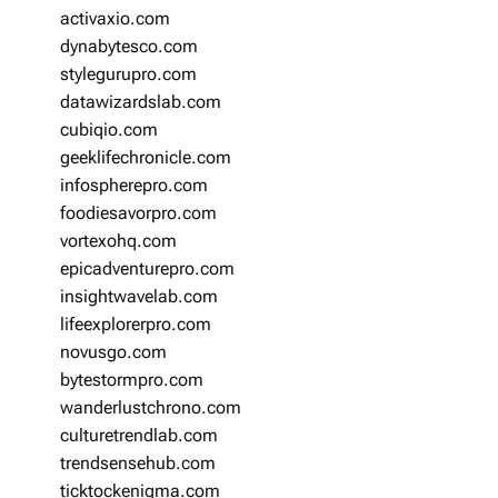
activaxio.com
dynabytesco.com
stylegurupro.com
datawizardslab.com
cubiqio.com
geeklifechronicle.com
infospherepro.com
foodiesavorpro.com
vortexohq.com
epicadventurepro.com
insightwavelab.com
lifeexplorerpro.com
novusgo.com
bytestormpro.com
wanderlustchrono.com
culturetrendlab.com
trendsensehub.com
ticktockenigma.com