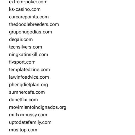
extrem-poker.com
ks-casino.com
carcarepoints.com
thedoodlebreeders.com
grupohugodias.com
deqair.com
techsilvers.com
ningkatinskill.com
fivsport.com
templatedzine.com
lawinfoadvice.com
phenqdietplan.org
sumnercafe.com
dunetflix.com
movimientoindignados.org
milfxxxpussy.com
uptodatefamily.com
musitop.com