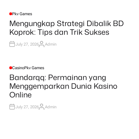
H
O
R
Pkv Games
P
O
Mengungkap Strategi Dibalik BD
S
T
Koprok: Tips dan Trik Sukses
E
D
I
N
July 27, 2026
Admin
A
U
T
H
O
R
Casino
Pkv Games
P
O
Bandarqq: Permainan yang
S
T
Menggemparkan Dunia Kasino
E
D
Online
I
N
July 27, 2026
Admin
A
U
T
H
O
R