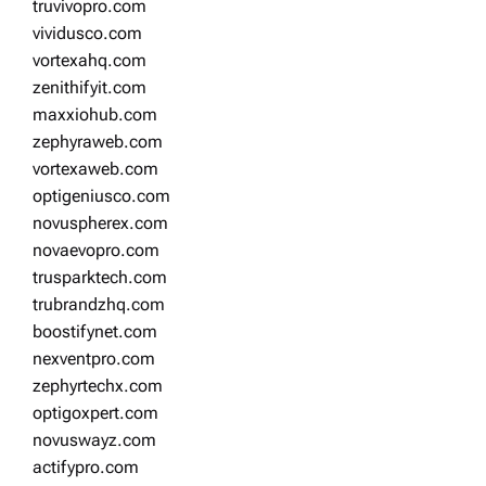
truvivopro.com
vividusco.com
vortexahq.com
zenithifyit.com
maxxiohub.com
zephyraweb.com
vortexaweb.com
optigeniusco.com
novuspherex.com
novaevopro.com
trusparktech.com
trubrandzhq.com
boostifynet.com
nexventpro.com
zephyrtechx.com
optigoxpert.com
novuswayz.com
actifypro.com