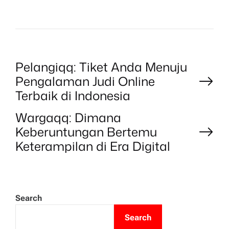
P
Pelangiqq: Tiket Anda Menuju
Pengalaman Judi Online
o
Terbaik di Indonesia
Wargaqq: Dimana
s
Keberuntungan Bertemu
t
Keterampilan di Era Digital
n
a
Search
Search