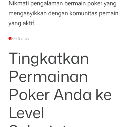
Nikmati pengalaman bermain poker yang
mengasyikkan dengan komunitas pemain
yang aktif.
Pkv Games
P
O
S
Tingkatkan
T
E
D
I
N
Permainan
Poker Anda ke
Level