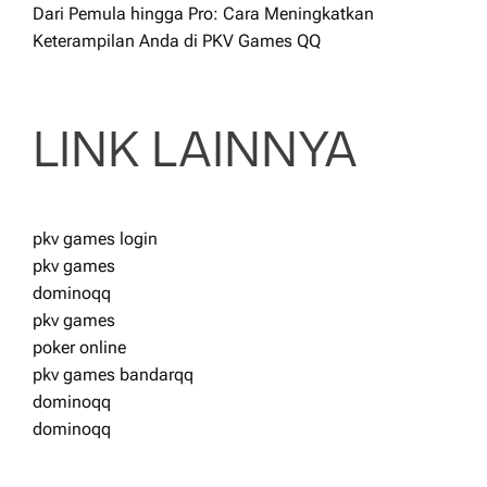
Dari Pemula hingga Pro: Cara Meningkatkan
Keterampilan Anda di PKV Games QQ
LINK LAINNYA
pkv games login
pkv games
dominoqq
pkv games
poker online
pkv games bandarqq
dominoqq
dominoqq