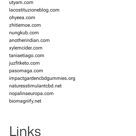
utyam.com
lacostituzioneblog.com
ohyeea.com
zhitiemoe.com
nungkub.com
anotherindian.com
xylemcider.com
taniaetiago.com
juzfitketo.com
pasomaga.com
impactgardencbdgummies.org
naturesstimulantcbd.net
nopalinaeuropa.com
biomagnify.net
Links