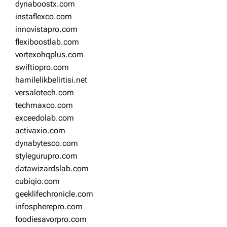
dynaboostx.com
instaflexco.com
innovistapro.com
flexiboostlab.com
vortexohqplus.com
swiftiopro.com
hamilelikbelirtisi.net
versalotech.com
techmaxco.com
exceedolab.com
activaxio.com
dynabytesco.com
stylegurupro.com
datawizardslab.com
cubiqio.com
geeklifechronicle.com
infospherepro.com
foodiesavorpro.com