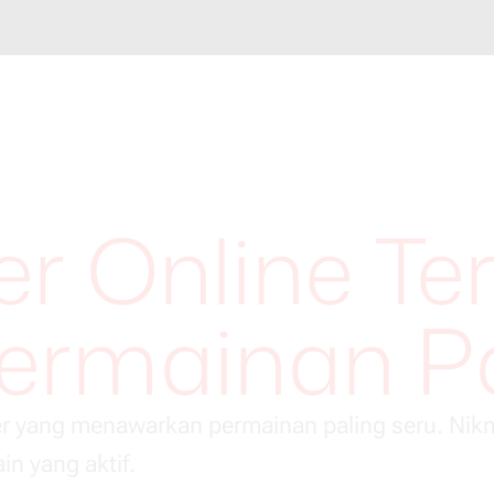
er Online Te
ermainan Pa
ler yang menawarkan permainan paling seru. Ni
n yang aktif.