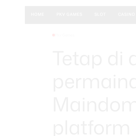
HOME
PKV GAMES
SLOT
CASINO
Pkv Games
P
O
S
Tetap di
T
E
D
I
N
permain
Maindom
platform