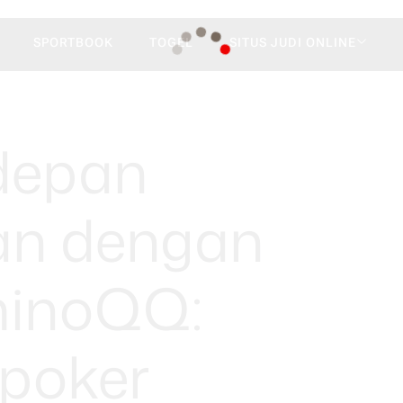
SPORTBOOK
TOGEL
SITUS JUDI ONLINE
 depan
an dengan
inoQQ:
 poker