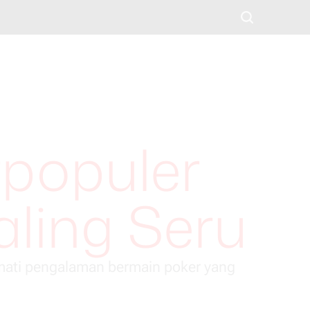
S
e
a
r
c
h
rpopuler
ling Seru
kmati pengalaman bermain poker yang