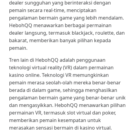
dealer sungguhan yang berinteraksi dengan
pemain secara real-time, menciptakan
pengalaman bermain game yang lebih mendalam.
HebohQQ menawarkan berbagai permainan
dealer langsung, termasuk blackjack, roulette, dan
bakarat, memberikan banyak pilihan kepada
pemain.
Tren lain di HebohQQ adalah penggunaan
teknologi virtual reality (VR) dalam permainan
kasino online. Teknologi VR memungkinkan
pemain merasa seolah-olah mereka benar-benar
berada di dalam game, sehingga menghasilkan
pengalaman bermain game yang benar-benar unik
dan mengasyikkan. HebohQQ menawarkan pilihan
permainan VR, termasuk slot virtual dan poker,
memberikan pemain kesempatan untuk
merasakan sensasi bermain di kasino virtual.