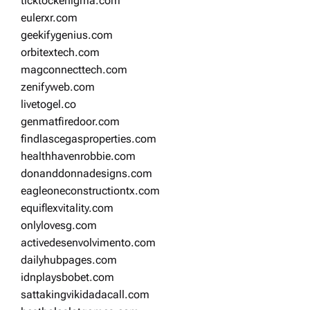
ticktockenigma.com
eulerxr.com
geekifygenius.com
orbitextech.com
magconnecttech.com
zenifyweb.com
livetogel.co
genmatfiredoor.com
findlascegasproperties.com
healthhavenrobbie.com
donanddonnadesigns.com
eagleoneconstructiontx.com
equiflexvitality.com
onlylovesg.com
activedesenvolvimento.com
dailyhubpages.com
idnplaysbobet.com
sattakingvikidadacall.com