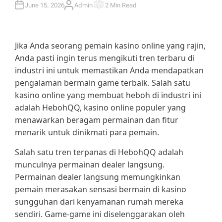
June 15, 2026
Admin
2 Min Read
A
E
U
S
T
T
H
I
O
M
R
A
Jika Anda seorang pemain kasino online yang rajin,
T
E
Anda pasti ingin terus mengikuti tren terbaru di
D
R
industri ini untuk memastikan Anda mendapatkan
E
A
pengalaman bermain game terbaik. Salah satu
D
T
kasino online yang membuat heboh di industri ini
I
M
adalah HebohQQ, kasino online populer yang
E
menawarkan beragam permainan dan fitur
menarik untuk dinikmati para pemain.
Salah satu tren terpanas di HebohQQ adalah
munculnya permainan dealer langsung.
Permainan dealer langsung memungkinkan
pemain merasakan sensasi bermain di kasino
sungguhan dari kenyamanan rumah mereka
sendiri. Game-game ini diselenggarakan oleh