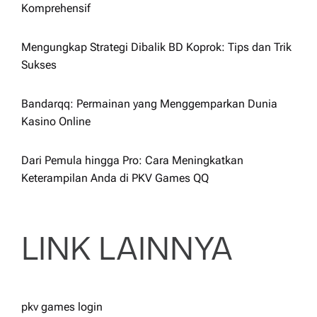
i
Komprehensif
o
Mengungkap Strategi Dibalik BD Koprok: Tips dan Trik
Sukses
n
Bandarqq: Permainan yang Menggemparkan Dunia
Kasino Online
Dari Pemula hingga Pro: Cara Meningkatkan
Keterampilan Anda di PKV Games QQ
LINK LAINNYA
pkv games login