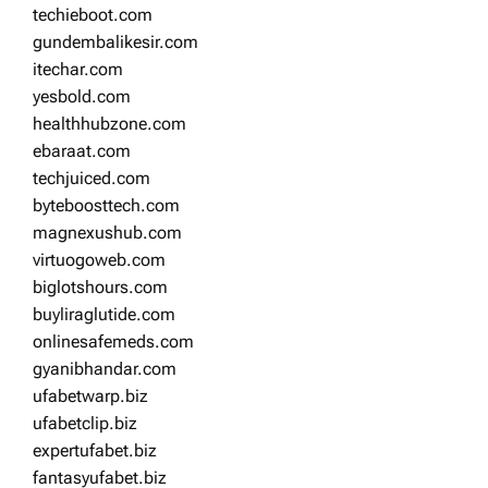
techieboot.com
gundembalikesir.com
itechar.com
yesbold.com
healthhubzone.com
ebaraat.com
techjuiced.com
byteboosttech.com
magnexushub.com
virtuogoweb.com
biglotshours.com
buyliraglutide.com
onlinesafemeds.com
gyanibhandar.com
ufabetwarp.biz
ufabetclip.biz
expertufabet.biz
fantasyufabet.biz