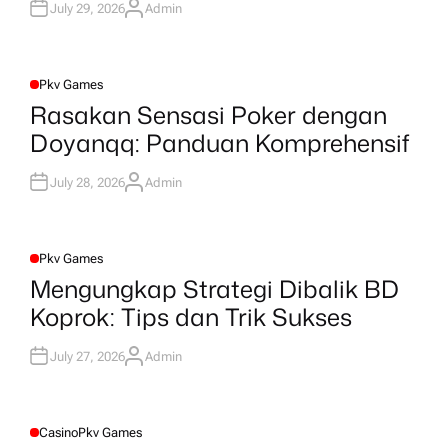
July 29, 2026
Admin
A
U
T
H
O
R
Pkv Games
P
O
Rasakan Sensasi Poker dengan
S
T
Doyanqq: Panduan Komprehensif
E
D
I
N
July 28, 2026
Admin
A
U
T
H
O
R
Pkv Games
P
O
Mengungkap Strategi Dibalik BD
S
T
Koprok: Tips dan Trik Sukses
E
D
I
N
July 27, 2026
Admin
A
U
T
H
O
R
Casino
Pkv Games
P