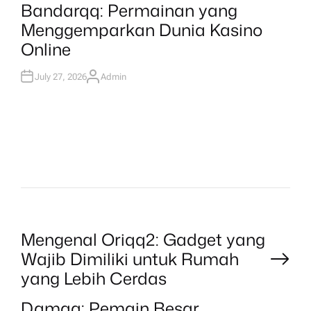
O
Bandarqq: Permainan yang
S
T
Menggemparkan Dunia Kasino
E
D
Online
I
N
July 27, 2026
Admin
A
U
T
H
O
R
P
Mengenal Oriqq2: Gadget yang
Wajib Dimiliki untuk Rumah
o
yang Lebih Cerdas
Damqq: Pemain Besar