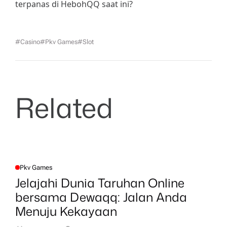
terpanas di HebohQQ saat ini?
#casino
#pkv Games
#slot
Related
Pkv Games
P
O
Jelajahi Dunia Taruhan Online
S
T
bersama Dewaqq: Jalan Anda
E
D
Menuju Kekayaan
I
N