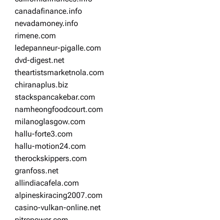
canadafinance.info
nevadamoney.info
rimene.com
ledepanneur-pigalle.com
dvd-digest.net
theartistsmarketnola.com
chiranaplus.biz
stackspancakebar.com
namheongfoodcourt.com
milanoglasgow.com
hallu-forte3.com
hallu-motion24.com
therockskippers.com
granfoss.net
allindiacafela.com
alpineskiracing2007.com
casino-vulkan-online.net
pitrepower.com