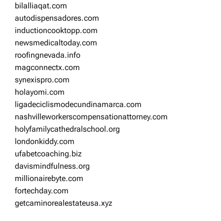
bilalliaqat.com
autodispensadores.com
inductioncooktopp.com
newsmedicaltoday.com
roofingnevada.info
magconnectx.com
synexispro.com
holayomi.com
ligadeciclismodecundinamarca.com
nashvilleworkerscompensationattorney.com
holyfamilycathedralschool.org
londonkiddy.com
ufabetcoaching.biz
davismindfulness.org
millionairebyte.com
fortechday.com
getcaminorealestateusa.xyz