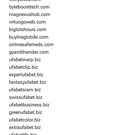
byteboosttech.com
magnexushub.com
virtuogoweb.com
biglotshours.com
buyliraglutide.com
onlinesafemeds.com
gyanibhandar.com
ufabetwarp.biz
ufabetclip.biz
expertufabet.biz
fantasyufabet.biz
ufabetsiam.biz
swissufabet.biz
ufabetbusiness.biz
greenufabet.biz
ufabetcolor.biz
extraufabet.biz
ufabetlife.biz