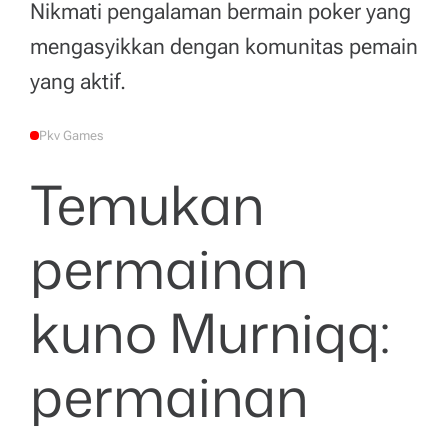
Nikmati pengalaman bermain poker yang
mengasyikkan dengan komunitas pemain
yang aktif.
Pkv Games
P
O
S
Temukan
T
E
D
I
N
permainan
kuno Murniqq:
permainan