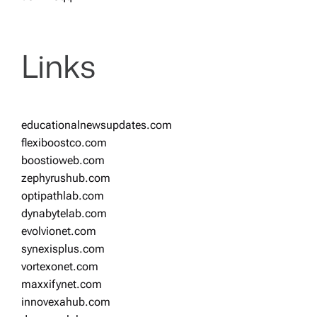
Links
educationalnewsupdates.com
flexiboostco.com
boostioweb.com
zephyrushub.com
optipathlab.com
dynabytelab.com
evolvionet.com
synexisplus.com
vortexonet.com
maxxifynet.com
innovexahub.com