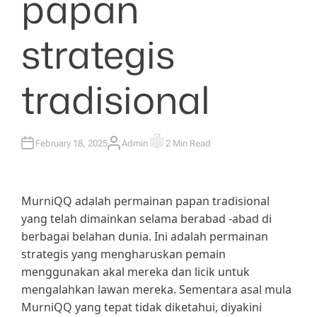
papan
strategis
tradisional
February 18, 2025
Admin
2 Min Read
A
E
U
S
T
T
H
I
O
M
R
A
MurniQQ adalah permainan papan tradisional
T
E
yang telah dimainkan selama berabad -abad di
D
R
berbagai belahan dunia. Ini adalah permainan
E
A
strategis yang mengharuskan pemain
D
T
menggunakan akal mereka dan licik untuk
I
M
mengalahkan lawan mereka. Sementara asal mula
E
MurniQQ yang tepat tidak diketahui, diyakini