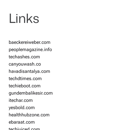
Links
baeckereiweber.com
peoplemagazine.info
techashes.com
canyouwash.co
havadisantalya.com
techdtimes.com
techieboot.com
gundembalikesir.com
itechar.com
yesbold.com
healthhubzone.com
ebaraat.com
techjuiced.com