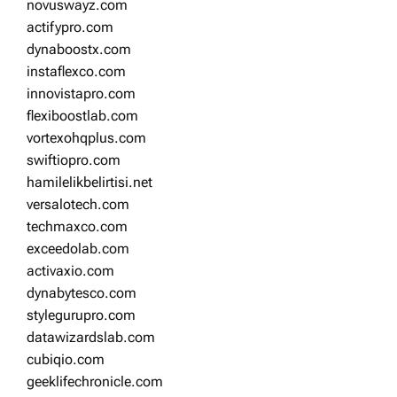
novuswayz.com
actifypro.com
dynaboostx.com
instaflexco.com
innovistapro.com
flexiboostlab.com
vortexohqplus.com
swiftiopro.com
hamilelikbelirtisi.net
versalotech.com
techmaxco.com
exceedolab.com
activaxio.com
dynabytesco.com
stylegurupro.com
datawizardslab.com
cubiqio.com
geeklifechronicle.com