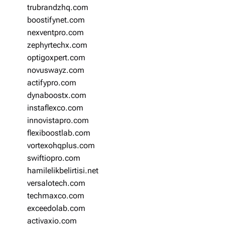
trubrandzhq.com
boostifynet.com
nexventpro.com
zephyrtechx.com
optigoxpert.com
novuswayz.com
actifypro.com
dynaboostx.com
instaflexco.com
innovistapro.com
flexiboostlab.com
vortexohqplus.com
swiftiopro.com
hamilelikbelirtisi.net
versalotech.com
techmaxco.com
exceedolab.com
activaxio.com