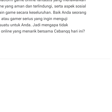
e yang aman dan terlindungi, serta aspek sosial
n game secara keseluruhan. Baik Anda seorang
atau gamer serius yang ingin menguji
suatu untuk Anda. Jadi mengapa tidak
nline yang menarik bersama Cebanqq hari ini?