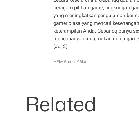
beragam pilihan game, lingkungan gam
yang meningkatkan pengalaman bermai
gamer biasa yang mencari kesenangan 
keterampilan Anda, Cebanqq punya se
mencobanya dan temukan dunia game o
[ad_2]
#pkv Games
#slot
Related