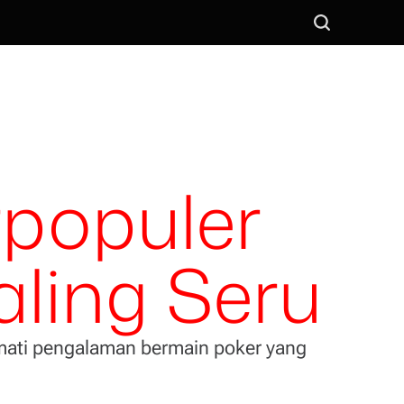
S
e
a
r
c
h
rpopuler
ling Seru
kmati pengalaman bermain poker yang