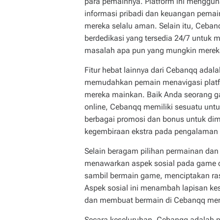
para pemainnya. Platform ini mengguna
informasi pribadi dan keuangan pem
mereka selalu aman. Selain itu, Ceba
berdedikasi yang tersedia 24/7 untuk
masalah apa pun yang mungkin mereka
Fitur hebat lainnya dari Cebanqq ada
memudahkan pemain menavigasi platf
mereka mainkan. Baik Anda seorang 
online, Cebanqq memiliki sesuatu unt
berbagai promosi dan bonus untuk di
kegembiraan ekstra pada pengalaman
Selain beragam pilihan permainan da
menawarkan aspek sosial pada game o
sambil bermain game, menciptakan ra
Aspek sosial ini menambah lapisan k
dan membuat bermain di Cebanqq men
Secara keseluruhan, Cebanqq adalah p