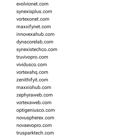
evolvionet.com
synexisplus.com
vortexonet.com
maxxifynet.com
innovexahub.com
dynacorelab.com
synexistechco.com
truvivopro.com
vividusco.com
vortexahq.com
zenithifyit.com
maxxiohub.com
zephyraweb.com
vortexaweb.com
optigeniusco.com
novuspherex.com
novaevopro.com
trusparktech.com