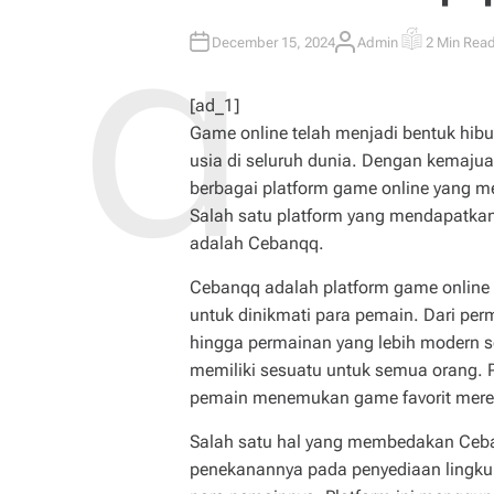
December 15, 2024
Admin
2 Min Rea
A
E
U
S
T
T
H
I
[ad_1]
O
M
R
A
Game online telah menjadi bentuk hibu
T
E
usia di seluruh dunia. Dengan kemajuan
D
R
berbagai platform game online yang m
E
A
Salah satu platform yang mendapatkan
D
T
adalah Cebanqq.
I
M
E
Cebanqq adalah platform game online
untuk dinikmati para pemain. Dari per
hingga permainan yang lebih modern s
memiliki sesuatu untuk semua orang. 
pemain menemukan game favorit mere
Salah satu hal yang membedakan Ceban
penekanannya pada penyediaan lingku