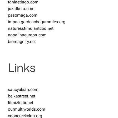
taniaetiago.com
juzfitketo.com
pasomaga.com
impactgardencbdgummies.org
naturesstimulantcbd.net
nopalinaeuropa.com
biomagnify.net
Links
saucyukiah.com
beikastreet.net
filmizlettir.net
ourmultiworlds.com
cooncreekclub.org