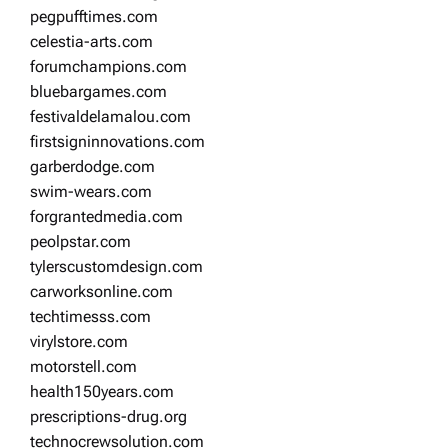
pegpufftimes.com
celestia-arts.com
forumchampions.com
bluebargames.com
festivaldelamalou.com
firstsigninnovations.com
garberdodge.com
swim-wears.com
forgrantedmedia.com
peolpstar.com
tylerscustomdesign.com
carworksonline.com
techtimesss.com
virylstore.com
motorstell.com
health150years.com
prescriptions-drug.org
technocrewsolution.com