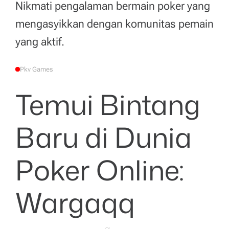
Nikmati pengalaman bermain poker yang
mengasyikkan dengan komunitas pemain
yang aktif.
Pkv Games
P
O
S
Temui Bintang
T
E
D
I
N
Baru di Dunia
Poker Online:
Wargaqq