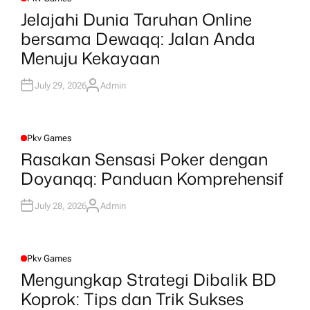
P
O
Jelajahi Dunia Taruhan Online
S
T
bersama Dewaqq: Jalan Anda
E
D
Menuju Kekayaan
I
N
July 29, 2026
Admin
A
U
T
H
O
R
Pkv Games
P
O
Rasakan Sensasi Poker dengan
S
T
Doyanqq: Panduan Komprehensif
E
D
I
N
July 28, 2026
Admin
A
U
T
H
O
R
Pkv Games
P
O
Mengungkap Strategi Dibalik BD
S
T
Koprok: Tips dan Trik Sukses
E
D