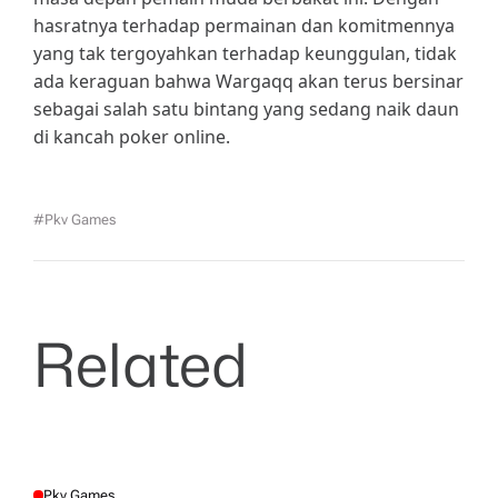
hasratnya terhadap permainan dan komitmennya
yang tak tergoyahkan terhadap keunggulan, tidak
ada keraguan bahwa Wargaqq akan terus bersinar
sebagai salah satu bintang yang sedang naik daun
di kancah poker online.
#pkv Games
Related
Pkv Games