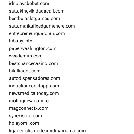
idnplaysbobet.com
sattakingvikidadacall.com
bestbolaslotgames.com
sattamatkafixedgamehere.com
entrepreneurguardian.com
hibaby.info
paperwashington.com
weedemup.com
bestchancecasino.com
bilalliaqat.com
autodispensadores.com
inductioncooktopp.com
newsmedicaltoday.com
roofingnevada.info
magconnectx.com
synexispro.com
holayomi.com
ligadeciclismodecundinamarca.com