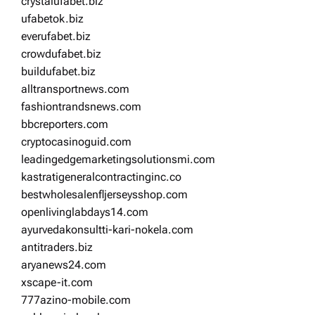
crystalufabet.biz
ufabetok.biz
everufabet.biz
crowdufabet.biz
buildufabet.biz
alltransportnews.com
fashiontrandsnews.com
bbcreporters.com
cryptocasinoguid.com
leadingedgemarketingsolutionsmi.com
kastratigeneralcontractinginc.co
bestwholesalenfljerseysshop.com
openlivinglabdays14.com
ayurvedakonsultti-kari-nokela.com
antitraders.biz
aryanews24.com
xscape-it.com
777azino-mobile.com