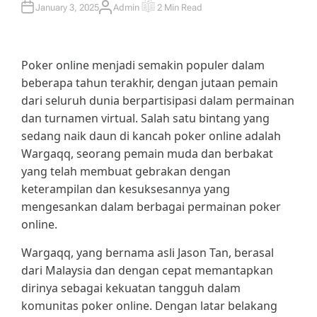
January 3, 2025
Admin
2 Min Read
A
E
U
S
T
T
H
I
O
M
R
A
Poker online menjadi semakin populer dalam
T
E
beberapa tahun terakhir, dengan jutaan pemain
D
R
dari seluruh dunia berpartisipasi dalam permainan
E
A
dan turnamen virtual. Salah satu bintang yang
D
T
sedang naik daun di kancah poker online adalah
I
M
Wargaqq, seorang pemain muda dan berbakat
E
yang telah membuat gebrakan dengan
keterampilan dan kesuksesannya yang
mengesankan dalam berbagai permainan poker
online.
Wargaqq, yang bernama asli Jason Tan, berasal
dari Malaysia dan dengan cepat memantapkan
dirinya sebagai kekuatan tangguh dalam
komunitas poker online. Dengan latar belakang