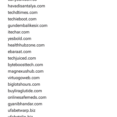
havadisantalya.com
techdtimes.com
techieboot.com
gundembalikesir.com
itechar.com
yesbold.com
healthhubzone.com
ebaraat.com
techjuiced.com
byteboosttech.com
magnexushub.com
virtuogoweb.com
biglotshours.com
buyliraglutide.com
onlinesafemeds.com
gyanibhandar.com
ufabetwarp.biz
ufabetclip.biz