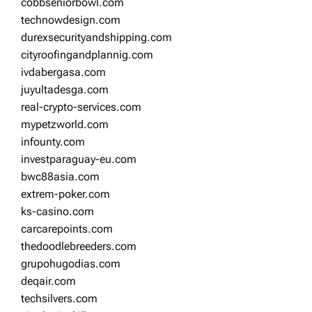
cobbseniorbowl.com
technowdesign.com
durexsecurityandshipping.com
cityroofingandplannig.com
ivdabergasa.com
juyultadesga.com
real-crypto-services.com
mypetzworld.com
infounty.com
investparaguay-eu.com
bwc88asia.com
extrem-poker.com
ks-casino.com
carcarepoints.com
thedoodlebreeders.com
grupohugodias.com
deqair.com
techsilvers.com