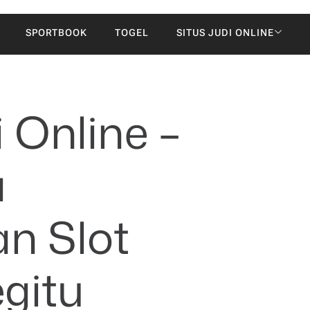
SPORTBOOK
TOGEL
SITUS JUDI ONLINE
i Online –
a
n Slot
gitu