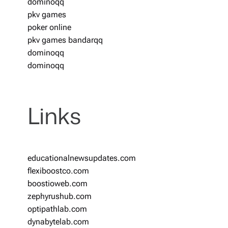
dominoqq
pkv games
poker online
pkv games bandarqq
dominoqq
dominoqq
Links
educationalnewsupdates.com
flexiboostco.com
boostioweb.com
zephyrushub.com
optipathlab.com
dynabytelab.com