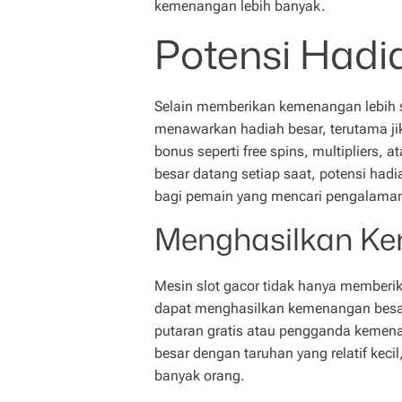
kemenangan lebih banyak.
Potensi Hadi
Selain memberikan kemenangan lebih 
menawarkan hadiah besar, terutama jika
bonus seperti free spins, multipliers,
besar datang setiap saat, potensi hadi
bagi pemain yang mencari pengalaman
Menghasilkan Ke
Mesin slot gacor tidak hanya memberik
dapat menghasilkan kemenangan besar p
putaran gratis atau pengganda keme
besar dengan taruhan yang relatif kec
banyak orang.