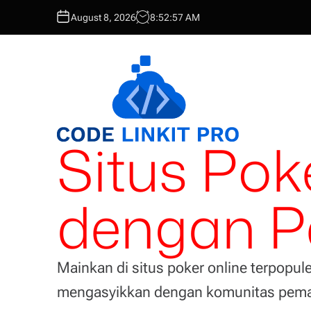
S
August 8, 2026
8
:
52
:
58
AM
k
i
p
t
o
c
o
Situs Pok
n
t
e
dengan P
n
t
Mainkan di situs poker online terpopu
mengasyikkan dengan komunitas pemai