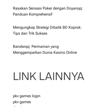
Rasakan Sensasi Poker dengan Doyanqq:
Panduan Komprehensif
Mengungkap Strategi Dibalik BD Koprok:
Tips dan Trik Sukses
Bandarqq: Permainan yang
Menggemparkan Dunia Kasino Online
LINK LAINNYA
pkv games login
pkv games