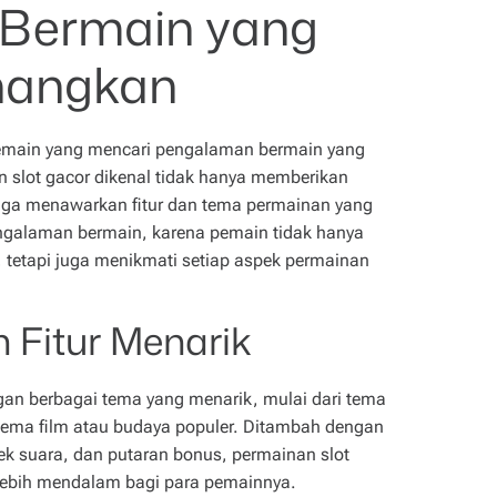
Bermain yang
nangkan
pemain yang mencari pengalaman bermain yang
lot gacor dikenal tidak hanya memberikan
 juga menawarkan fitur dan tema permainan yang
engalaman bermain, karena pemain tidak hanya
tetapi juga menikmati setiap aspek permainan
Fitur Menarik
ngan berbagai tema yang menarik, mulai dari tema
rtema film atau budaya populer. Ditambah dengan
efek suara, dan putaran bonus, permainan slot
ebih mendalam bagi para pemainnya.