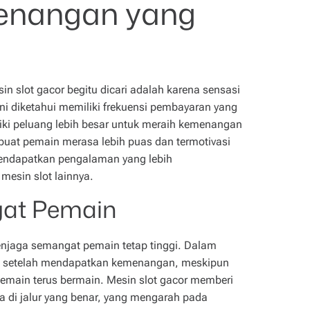
enangan yang
 slot gacor begitu dicari adalah karena sensasi
ni diketahui memiliki frekuensi pembayaran yang
iliki peluang lebih besar untuk meraih kemenangan
buat pemain merasa lebih puas dan termotivasi
mendapatkan pengalaman yang lebih
esin slot lainnya.
at Pemain
njaga semangat pemain tetap tinggi. Dalam
ng setelah mendapatkan kemenangan, meskipun
pemain terus bermain. Mesin slot gacor memberi
 di jalur yang benar, yang mengarah pada