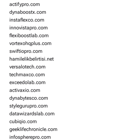
actifypro.com
dynaboostx.com
instaflexco.com
innovistapro.com
flexiboostlab.com
vortexohqplus.com
swiftiopro.com
hamilelikbelirtisi.net
versalotech.com
techmaxco.com
exceedolab.com
activaxio.com
dynabytesco.com
stylegurupro.com
datawizardslab.com
cubiqio.com
geeklifechronicle.com
infospherepro.com