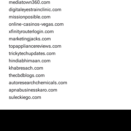
mediatown360.com
digitaleyestrainclinic.com
missionposible.com
online-casinos-vegas.com
xfinityrouterlogin.com
marketingjacks.com
topappliancereviews.com
trickytechupdates.com
hindiabhimaan.com
khabresach.com
thecbdblogs.com
autoresearchchemicals.com
apnabusinesskaro.com
suleckiego.com