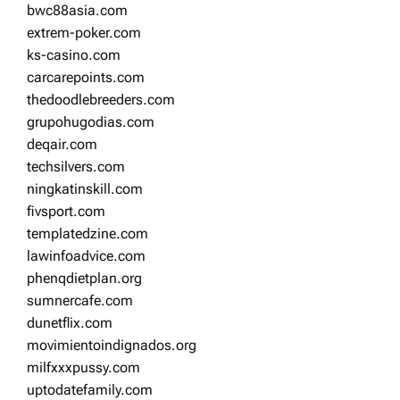
bwc88asia.com
extrem-poker.com
ks-casino.com
carcarepoints.com
thedoodlebreeders.com
grupohugodias.com
deqair.com
techsilvers.com
ningkatinskill.com
fivsport.com
templatedzine.com
lawinfoadvice.com
phenqdietplan.org
sumnercafe.com
dunetflix.com
movimientoindignados.org
milfxxxpussy.com
uptodatefamily.com