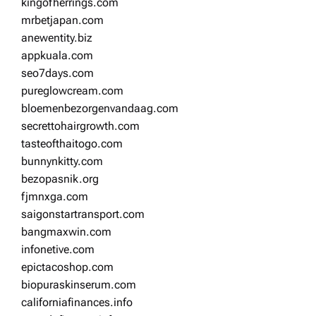
kingofherrings.com
mrbetjapan.com
anewentity.biz
appkuala.com
seo7days.com
pureglowcream.com
bloemenbezorgenvandaag.com
secrettohairgrowth.com
tasteofthaitogo.com
bunnynkitty.com
bezopasnik.org
fjmnxga.com
saigonstartransport.com
bangmaxwin.com
infonetive.com
epictacoshop.com
biopuraskinserum.com
californiafinances.info