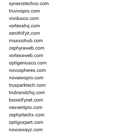
synexistechco.com
truvivopro.com
vividusco.com
vortexahq.com
zenithifyit.com
maxxiohub.com
zephyraweb.com
vortexaweb.com
optigeniusco.com
novuspherex.com
novaevopro.com
trusparktech.com
trubrandzhq.com
boostifynet.com
nexventpro.com
zephyrtechx.com
optigoxpert.com
novuswayz.com