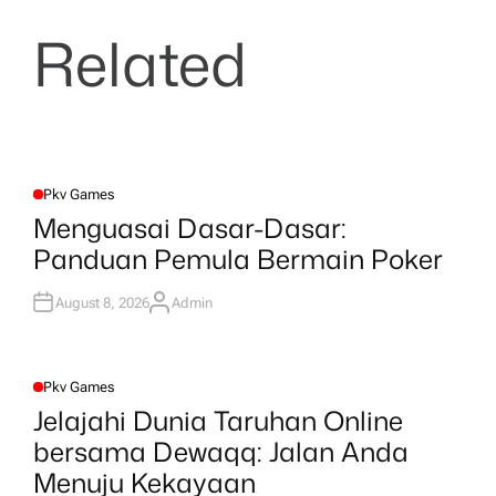
Related
Pkv Games
P
O
Menguasai Dasar-Dasar:
S
T
Panduan Pemula Bermain Poker
E
D
I
N
August 8, 2026
Admin
A
U
T
H
O
R
Pkv Games
P
O
Jelajahi Dunia Taruhan Online
S
T
bersama Dewaqq: Jalan Anda
E
D
Menuju Kekayaan
I
N