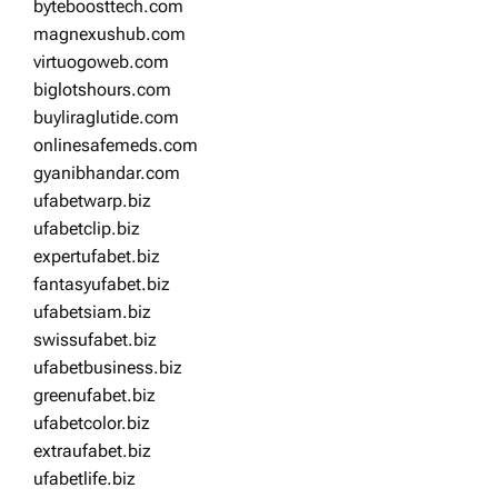
byteboosttech.com
magnexushub.com
virtuogoweb.com
biglotshours.com
buyliraglutide.com
onlinesafemeds.com
gyanibhandar.com
ufabetwarp.biz
ufabetclip.biz
expertufabet.biz
fantasyufabet.biz
ufabetsiam.biz
swissufabet.biz
ufabetbusiness.biz
greenufabet.biz
ufabetcolor.biz
extraufabet.biz
ufabetlife.biz