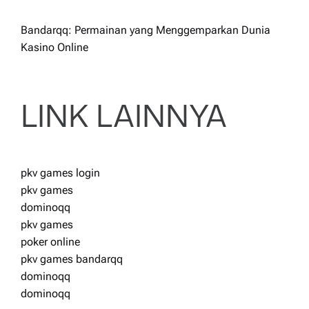
Bandarqq: Permainan yang Menggemparkan Dunia
Kasino Online
LINK LAINNYA
pkv games login
pkv games
dominoqq
pkv games
poker online
pkv games bandarqq
dominoqq
dominoqq