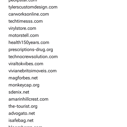
tylerscustomdesign.com
carworksonline.com
techtimesss.com
virylstore.com
motorstell.com
health150years.com
prescriptions-drug.org
technocrewsolution.com
viraltokvibes.com
vivianebritoimoveis.com
magforbes.net
monkeycap.org
sdenix.net
amarinhillcrest.com
the-tourist.org
advogato.net
isafebag.net