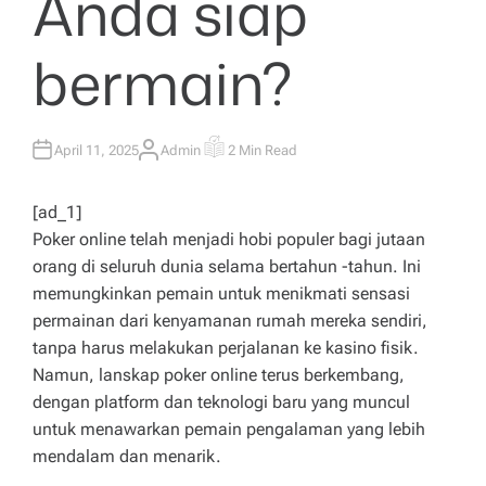
Anda siap
bermain?
April 11, 2025
Admin
2 Min Read
A
E
U
S
T
T
H
I
[ad_1]
O
M
R
A
Poker online telah menjadi hobi populer bagi jutaan
T
E
orang di seluruh dunia selama bertahun -tahun. Ini
D
R
memungkinkan pemain untuk menikmati sensasi
E
A
permainan dari kenyamanan rumah mereka sendiri,
D
T
tanpa harus melakukan perjalanan ke kasino fisik.
I
M
Namun, lanskap poker online terus berkembang,
E
dengan platform dan teknologi baru yang muncul
untuk menawarkan pemain pengalaman yang lebih
mendalam dan menarik.