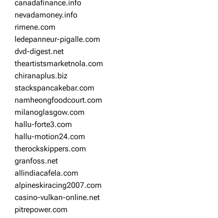
canadafinance.info
nevadamoney.info
rimene.com
ledepanneur-pigalle.com
dvd-digest.net
theartistsmarketnola.com
chiranaplus.biz
stackspancakebar.com
namheongfoodcourt.com
milanoglasgow.com
hallu-forte3.com
hallu-motion24.com
therockskippers.com
granfoss.net
allindiacafela.com
alpineskiracing2007.com
casino-vulkan-online.net
pitrepower.com