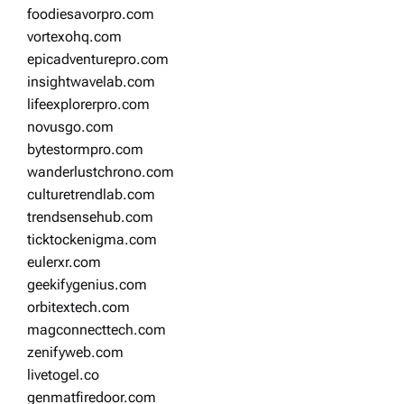
foodiesavorpro.com
vortexohq.com
epicadventurepro.com
insightwavelab.com
lifeexplorerpro.com
novusgo.com
bytestormpro.com
wanderlustchrono.com
culturetrendlab.com
trendsensehub.com
ticktockenigma.com
eulerxr.com
geekifygenius.com
orbitextech.com
magconnecttech.com
zenifyweb.com
livetogel.co
genmatfiredoor.com