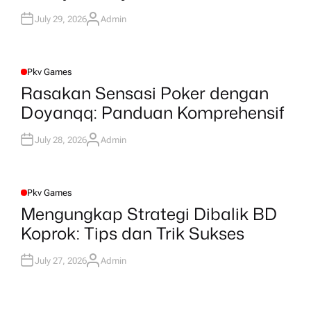
July 29, 2026
Admin
A
U
T
H
O
R
Pkv Games
P
O
Rasakan Sensasi Poker dengan
S
T
Doyanqq: Panduan Komprehensif
E
D
I
N
July 28, 2026
Admin
A
U
T
H
O
R
Pkv Games
P
O
Mengungkap Strategi Dibalik BD
S
T
Koprok: Tips dan Trik Sukses
E
D
I
N
July 27, 2026
Admin
A
U
T
H
O
R