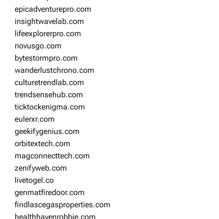
epicadventurepro.com
insightwavelab.com
lifeexplorerpro.com
novusgo.com
bytestormpro.com
wanderlustchrono.com
culturetrendlab.com
trendsensehub.com
ticktockenigma.com
eulerxr.com
geekifygenius.com
orbitextech.com
magconnecttech.com
zenifyweb.com
livetogel.co
genmatfiredoor.com
findlascegasproperties.com
healthhavenrobbie.com