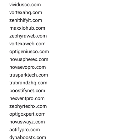
vividusco.com
vortexahq.com
zenithifyit.com
maxxiohub.com
zephyraweb.com
vortexaweb.com
optigeniusco.com
novuspherex.com
novaevopro.com
trusparktech.com
trubrandzhq.com
boostifynet.com
nexventpro.com
zephyrtechx.com
optigoxpert.com
novuswayz.com
actifypro.com
dynaboostx.com