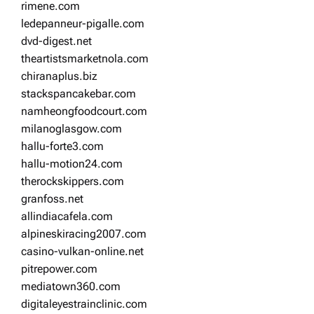
rimene.com
ledepanneur-pigalle.com
dvd-digest.net
theartistsmarketnola.com
chiranaplus.biz
stackspancakebar.com
namheongfoodcourt.com
milanoglasgow.com
hallu-forte3.com
hallu-motion24.com
therockskippers.com
granfoss.net
allindiacafela.com
alpineskiracing2007.com
casino-vulkan-online.net
pitrepower.com
mediatown360.com
digitaleyestrainclinic.com