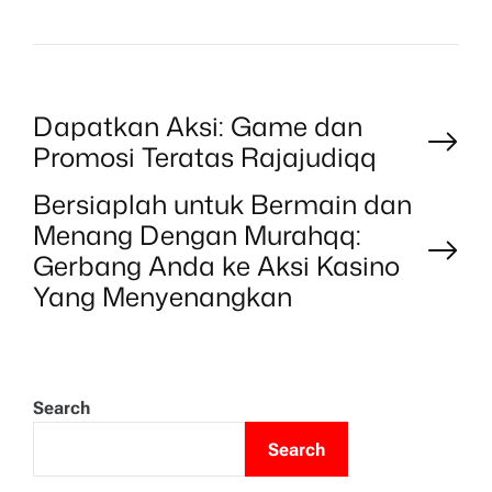
P
Dapatkan Aksi: Game dan
Promosi Teratas Rajajudiqq
o
Bersiaplah untuk Bermain dan
Menang Dengan Murahqq:
s
Gerbang Anda ke Aksi Kasino
t
Yang Menyenangkan
n
a
Search
Search
v