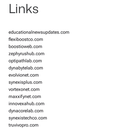
Links
educationalnewsupdates.com
flexiboostco.com
boostioweb.com
zephyrushub.com
optipathlab.com
dynabytelab.com
evolvionet.com
synexisplus.com
vortexonet.com
maxxifynet.com
innovexahub.com
dynacorelab.com
synexistechco.com
truvivopro.com