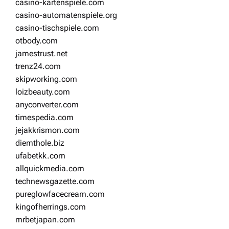
casino-kartenspiele.com
casino-automatenspiele.org
casino-tischspiele.com
otbody.com
jamestrust.net
trenz24.com
skipworking.com
loizbeauty.com
anyconverter.com
timespedia.com
jejakkrismon.com
diemthole.biz
ufabetkk.com
allquickmedia.com
technewsgazette.com
pureglowfacecream.com
kingofherrings.com
mrbetjapan.com