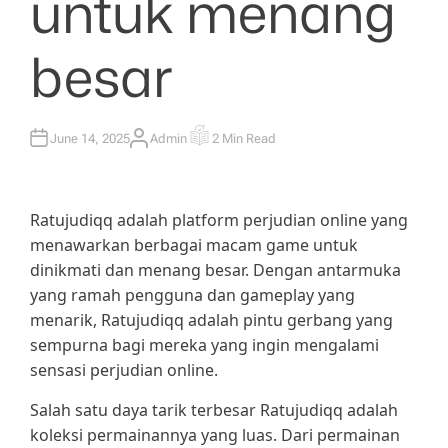
untuk menang
besar
June 14, 2025
Admin
2 Min Read
A
E
U
S
T
T
H
I
O
M
R
A
Ratujudiqq adalah platform perjudian online yang
T
E
menawarkan berbagai macam game untuk
D
R
dinikmati dan menang besar. Dengan antarmuka
E
A
yang ramah pengguna dan gameplay yang
D
T
menarik, Ratujudiqq adalah pintu gerbang yang
I
M
sempurna bagi mereka yang ingin mengalami
E
sensasi perjudian online.
Salah satu daya tarik terbesar Ratujudiqq adalah
koleksi permainannya yang luas. Dari permainan