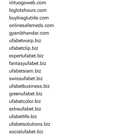
virtuogoweb.com
biglotshours.com
buyliraglutide.com
onlinesafemeds.com
gyanibhandar.com
ufabetwarp.biz
ufabetclip.biz
expertufabet.biz
fantasyufabet.biz
ufabetsiam.biz
swissufabet.biz
ufabetbusiness.biz
greenufabet.biz
ufabetcolor.biz
extraufabet.biz
ufabetlife.biz
ufabetsolutions.biz
socialufabet.biz