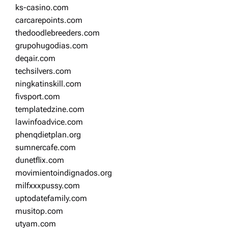
ks-casino.com
carcarepoints.com
thedoodlebreeders.com
grupohugodias.com
deqair.com
techsilvers.com
ningkatinskill.com
fivsport.com
templatedzine.com
lawinfoadvice.com
phenqdietplan.org
sumnercafe.com
dunetflix.com
movimientoindignados.org
milfxxxpussy.com
uptodatefamily.com
musitop.com
utyam.com