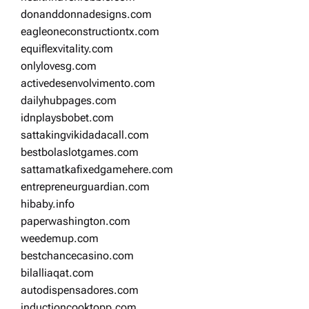
donanddonnadesigns.com
eagleoneconstructiontx.com
equiflexvitality.com
onlylovesg.com
activedesenvolvimento.com
dailyhubpages.com
idnplaysbobet.com
sattakingvikidadacall.com
bestbolaslotgames.com
sattamatkafixedgamehere.com
entrepreneurguardian.com
hibaby.info
paperwashington.com
weedemup.com
bestchancecasino.com
bilalliaqat.com
autodispensadores.com
inductioncooktopp.com