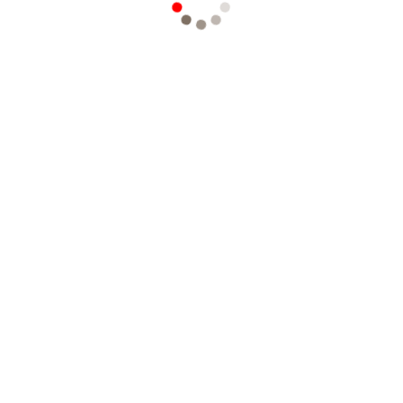
Nikmati pengalaman bermain poker yang
mengasyikkan dengan komunitas pemain
yang aktif.
Pkv Games
P
O
S
T
Rasakan
E
D
I
N
sensasi poker
online dengan
teknologi