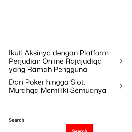
O
R
P
Ikuti Aksinya dengan Platform
Perjudian Online Rajajudiqq
o
yang Ramah Pengguna
Dari Poker hingga Slot:
s
Murahqq Memiliki Semuanya
t
n
Search
Search