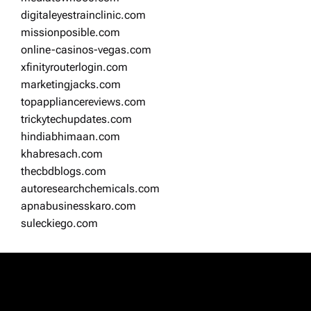
digitaleyestrainclinic.com
missionposible.com
online-casinos-vegas.com
xfinityrouterlogin.com
marketingjacks.com
topappliancereviews.com
trickytechupdates.com
hindiabhimaan.com
khabresach.com
thecbdblogs.com
autoresearchchemicals.com
apnabusinesskaro.com
suleckiego.com