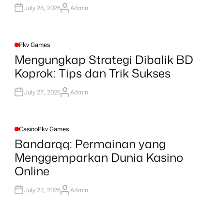
I
N
July 28, 2026
Admin
A
U
T
H
O
R
Pkv Games
P
O
Mengungkap Strategi Dibalik BD
S
T
Koprok: Tips dan Trik Sukses
E
D
I
N
July 27, 2026
Admin
A
U
T
H
O
R
Casino
Pkv Games
P
O
Bandarqq: Permainan yang
S
T
Menggemparkan Dunia Kasino
E
D
Online
I
N
July 27, 2026
Admin
A
U
T
H