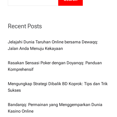
a
v
i
Recent Posts
g
Jelajahi Dunia Taruhan Online bersama Dewaqq:
Jalan Anda Menuju Kekayaan
a
t
Rasakan Sensasi Poker dengan Doyanqq: Panduan
Komprehensif
i
Mengungkap Strategi Dibalik BD Koprok: Tips dan Trik
o
Sukses
n
Bandarqq: Permainan yang Menggemparkan Dunia
Kasino Online