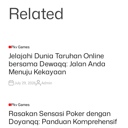
Related
Pkv Games
P
O
Jelajahi Dunia Taruhan Online
S
T
bersama Dewaqq: Jalan Anda
E
D
Menuju Kekayaan
I
N
July 29, 2026
Admin
A
U
T
H
O
R
Pkv Games
P
O
Rasakan Sensasi Poker dengan
S
T
Doyanqq: Panduan Komprehensif
E
D