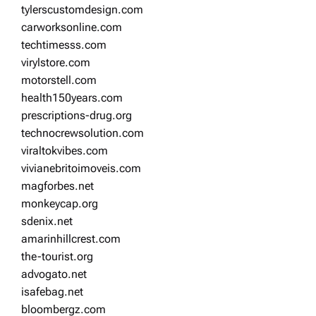
tylerscustomdesign.com
carworksonline.com
techtimesss.com
virylstore.com
motorstell.com
health150years.com
prescriptions-drug.org
technocrewsolution.com
viraltokvibes.com
vivianebritoimoveis.com
magforbes.net
monkeycap.org
sdenix.net
amarinhillcrest.com
the-tourist.org
advogato.net
isafebag.net
bloombergz.com