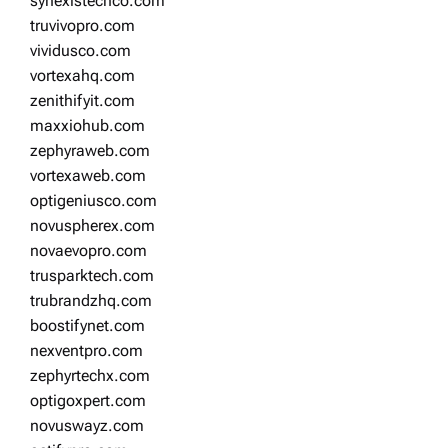
synexistechco.com
truvivopro.com
vividusco.com
vortexahq.com
zenithifyit.com
maxxiohub.com
zephyraweb.com
vortexaweb.com
optigeniusco.com
novuspherex.com
novaevopro.com
trusparktech.com
trubrandzhq.com
boostifynet.com
nexventpro.com
zephyrtechx.com
optigoxpert.com
novuswayz.com