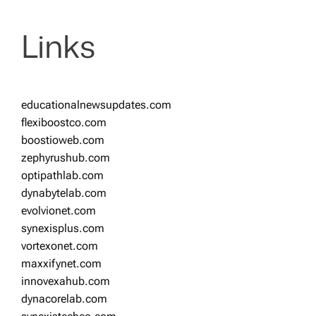
Links
educationalnewsupdates.com
flexiboostco.com
boostioweb.com
zephyrushub.com
optipathlab.com
dynabytelab.com
evolvionet.com
synexisplus.com
vortexonet.com
maxxifynet.com
innovexahub.com
dynacorelab.com