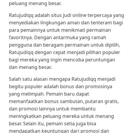
peluang menang besar.
Ratujudiqq adalah situs judi online terpercaya yang
menyediakan lingkungan aman dan tenteram bagi
para pemainnya untuk menikmati permainan
favoritnya. Dengan antarmuka yang ramah
pengguna dan beragam permainan untuk dipilih,
Ratujudiqq dengan cepat menjadi pilihan populer
bagi mereka yang ingin mencoba peruntungan
dan menang besar.
Salah satu alasan mengapa Ratujudiqq menjadi
begitu populer adalah bonus dan promosinya
yang melimpah. Pemain baru dapat
memanfaatkan bonus sambutan, putaran gratis,
dan promosi lainnya untuk membantu
meningkatkan peluang mereka untuk menang
besar. Selain itu, pemain setia juga bisa
mendapatkan keuntungan dari promosi dan