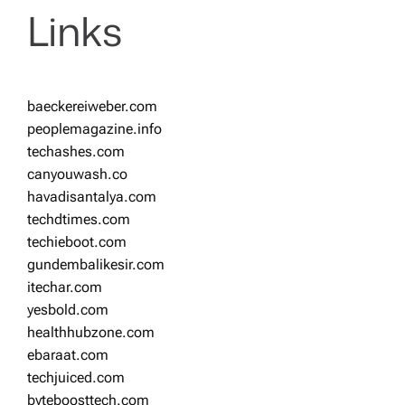
Links
baeckereiweber.com
peoplemagazine.info
techashes.com
canyouwash.co
havadisantalya.com
techdtimes.com
techieboot.com
gundembalikesir.com
itechar.com
yesbold.com
healthhubzone.com
ebaraat.com
techjuiced.com
byteboosttech.com