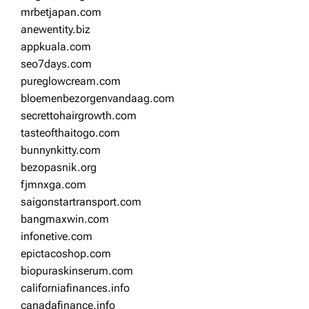
mrbetjapan.com
anewentity.biz
appkuala.com
seo7days.com
pureglowcream.com
bloemenbezorgenvandaag.com
secrettohairgrowth.com
tasteofthaitogo.com
bunnynkitty.com
bezopasnik.org
fjmnxga.com
saigonstartransport.com
bangmaxwin.com
infonetive.com
epictacoshop.com
biopuraskinserum.com
californiafinances.info
canadafinance.info