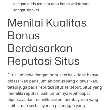
dengan odds tertentu atau batas waktu yang
sangat singkat.
Menilai Kualitas
Bonus
Berdasarkan
Reputasi Situs
Situs judi bola dengan bonus terbaik tidak hanya
didasarkan pada jumlah bonus yang ditawarkan,
tetapi juga pada reputasi situs tersebut. Situs yang
memiliki reputasi baik umumnya lebih dapat
dipercaya dan memiliki sistem pembayaran yang
lebih aman serta layanan pelanggan yang