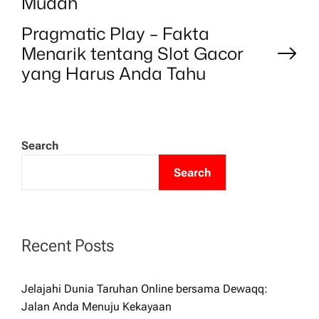
o
Mudah
Pragmatic Play – Fakta
s
Menarik tentang Slot Gacor
t
yang Harus Anda Tahu
n
a
Search
Search
v
i
Recent Posts
g
a
Jelajahi Dunia Taruhan Online bersama Dewaqq:
Jalan Anda Menuju Kekayaan