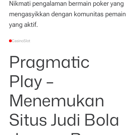
Nikmati pengalaman bermain poker yang
mengasyikkan dengan komunitas pemain
yang aktif.
Casino
Slot
P
O
S
Pragmatic
T
E
D
I
N
Play –
Menemukan
Situs Judi Bola