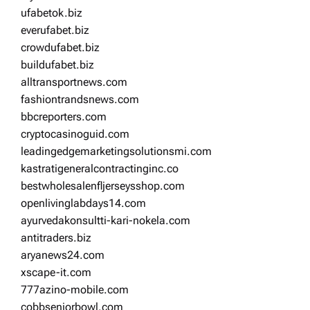
ufabetok.biz
everufabet.biz
crowdufabet.biz
buildufabet.biz
alltransportnews.com
fashiontrandsnews.com
bbcreporters.com
cryptocasinoguid.com
leadingedgemarketingsolutionsmi.com
kastratigeneralcontractinginc.co
bestwholesalenfljerseysshop.com
openlivinglabdays14.com
ayurvedakonsultti-kari-nokela.com
antitraders.biz
aryanews24.com
xscape-it.com
777azino-mobile.com
cobbseniorbowl.com