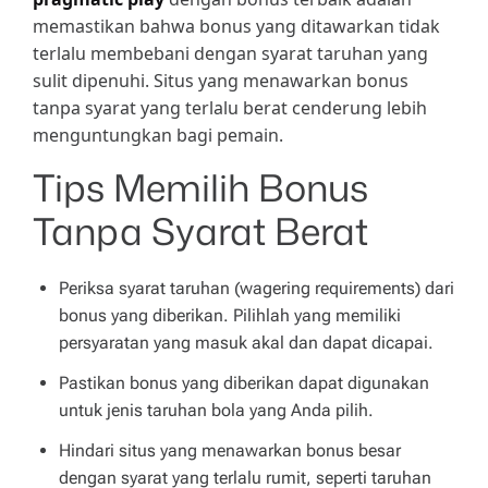
memastikan bahwa bonus yang ditawarkan tidak
terlalu membebani dengan syarat taruhan yang
sulit dipenuhi. Situs yang menawarkan bonus
tanpa syarat yang terlalu berat cenderung lebih
menguntungkan bagi pemain.
Tips Memilih Bonus
Tanpa Syarat Berat
Periksa syarat taruhan (wagering requirements) dari
bonus yang diberikan. Pilihlah yang memiliki
persyaratan yang masuk akal dan dapat dicapai.
Pastikan bonus yang diberikan dapat digunakan
untuk jenis taruhan bola yang Anda pilih.
Hindari situs yang menawarkan bonus besar
dengan syarat yang terlalu rumit, seperti taruhan