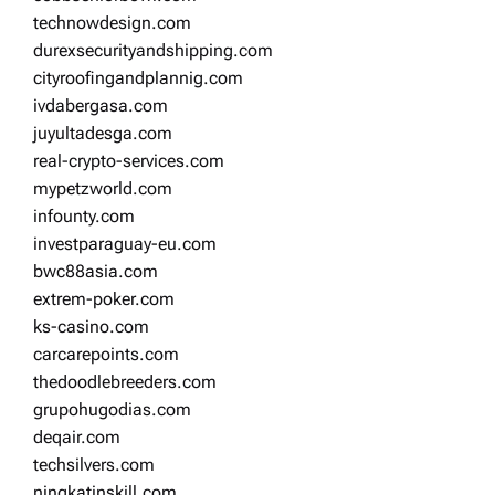
technowdesign.com
durexsecurityandshipping.com
cityroofingandplannig.com
ivdabergasa.com
juyultadesga.com
real-crypto-services.com
mypetzworld.com
infounty.com
investparaguay-eu.com
bwc88asia.com
extrem-poker.com
ks-casino.com
carcarepoints.com
thedoodlebreeders.com
grupohugodias.com
deqair.com
techsilvers.com
ningkatinskill.com