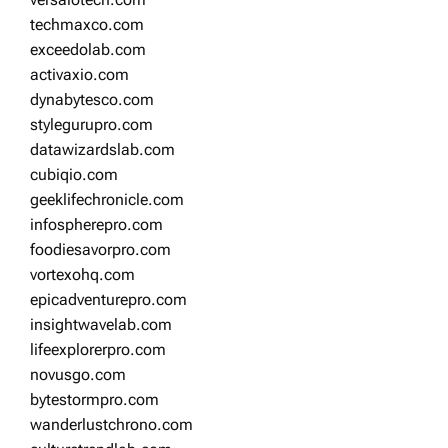
techmaxco.com
exceedolab.com
activaxio.com
dynabytesco.com
stylegurupro.com
datawizardslab.com
cubiqio.com
geeklifechronicle.com
infospherepro.com
foodiesavorpro.com
vortexohq.com
epicadventurepro.com
insightwavelab.com
lifeexplorerpro.com
novusgo.com
bytestormpro.com
wanderlustchrono.com