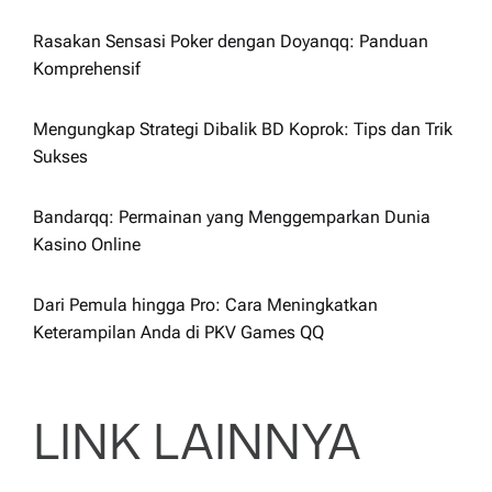
t
Rasakan Sensasi Poker dengan Doyanqq: Panduan
i
Komprehensif
o
Mengungkap Strategi Dibalik BD Koprok: Tips dan Trik
Sukses
n
Bandarqq: Permainan yang Menggemparkan Dunia
Kasino Online
Dari Pemula hingga Pro: Cara Meningkatkan
Keterampilan Anda di PKV Games QQ
LINK LAINNYA