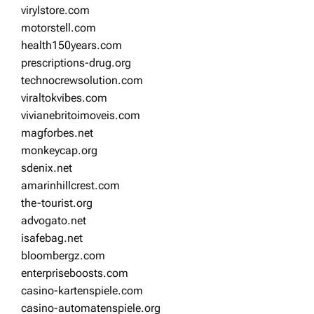
virylstore.com
motorstell.com
health150years.com
prescriptions-drug.org
technocrewsolution.com
viraltokvibes.com
vivianebritoimoveis.com
magforbes.net
monkeycap.org
sdenix.net
amarinhillcrest.com
the-tourist.org
advogato.net
isafebag.net
bloombergz.com
enterpriseboosts.com
casino-kartenspiele.com
casino-automatenspiele.org