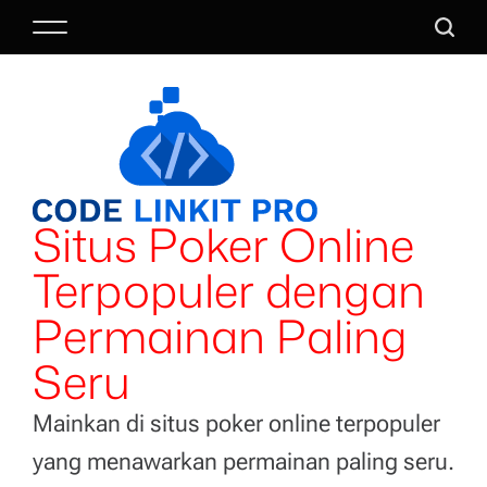
S
M
S
k
e
e
i
n
a
p
u
r
t
c
o
h
c
o
Situs Poker Online
n
t
Terpopuler dengan
e
n
Permainan Paling
t
Seru
Mainkan di situs poker online terpopuler
yang menawarkan permainan paling seru.