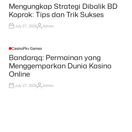
O
Mengungkap Strategi Dibalik BD
S
T
Koprok: Tips dan Trik Sukses
E
D
I
N
July 27, 2026
Admin
A
U
T
H
O
R
Casino
Pkv Games
P
O
Bandarqq: Permainan yang
S
T
Menggemparkan Dunia Kasino
E
D
Online
I
N
July 27, 2026
Admin
A
U
T
H
O
R