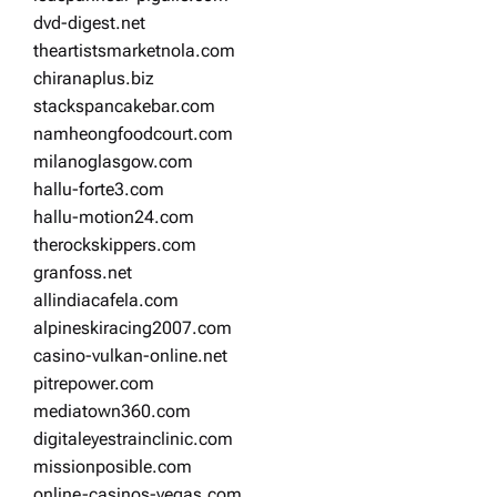
dvd-digest.net
theartistsmarketnola.com
chiranaplus.biz
stackspancakebar.com
namheongfoodcourt.com
milanoglasgow.com
hallu-forte3.com
hallu-motion24.com
therockskippers.com
granfoss.net
allindiacafela.com
alpineskiracing2007.com
casino-vulkan-online.net
pitrepower.com
mediatown360.com
digitaleyestrainclinic.com
missionposible.com
online-casinos-vegas.com