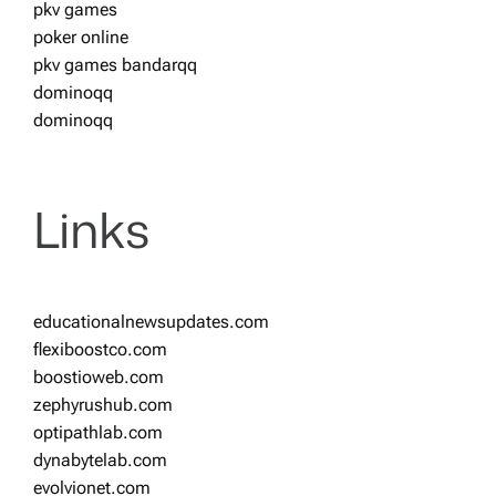
pkv games
poker online
pkv games bandarqq
dominoqq
dominoqq
Links
educationalnewsupdates.com
flexiboostco.com
boostioweb.com
zephyrushub.com
optipathlab.com
dynabytelab.com
evolvionet.com