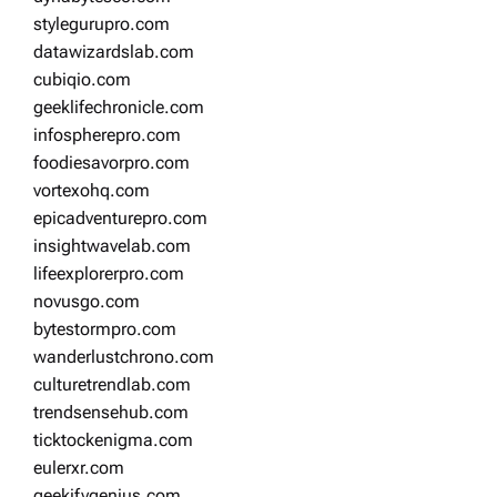
stylegurupro.com
datawizardslab.com
cubiqio.com
geeklifechronicle.com
infospherepro.com
foodiesavorpro.com
vortexohq.com
epicadventurepro.com
insightwavelab.com
lifeexplorerpro.com
novusgo.com
bytestormpro.com
wanderlustchrono.com
culturetrendlab.com
trendsensehub.com
ticktockenigma.com
eulerxr.com
geekifygenius.com