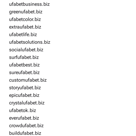
ufabetbusiness.biz
greenufabet.biz
ufabetcolor.biz
extraufabet.biz
ufabetlife.biz
ufabetsolutions.biz
socialufabet.biz
surfufabet.biz
ufabetbest.biz
sureufabet.biz
customufabet.biz
storyufabet.biz
epicufabet.biz
crystalufabet.biz
ufabetok.biz
everufabet.biz
crowdufabet.biz
buildufabet.biz