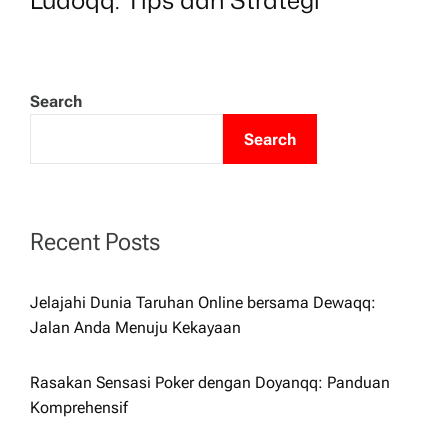
Ludoqq: Tips dan Strategi
s
t
n
Search
Search
a
v
Recent Posts
i
Jelajahi Dunia Taruhan Online bersama Dewaqq:
g
Jalan Anda Menuju Kekayaan
a
Rasakan Sensasi Poker dengan Doyanqq: Panduan
Komprehensif
t