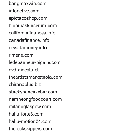
bangmaxwin.com
infonetive.com
epictacoshop.com
biopuraskinserum.com
californiafinances.info
canadafinance.info
nevadamoney.info
rimene.com
ledepanneur-pigalle.com
dvd-digest.net
theartistsmarketnola.com
chiranaplus.biz
stackspancakebar.com
namheongfoodcourt.com
milanoglasgow.com
hallu-forte3.com
hallu-motion24.com
therockskippers.com