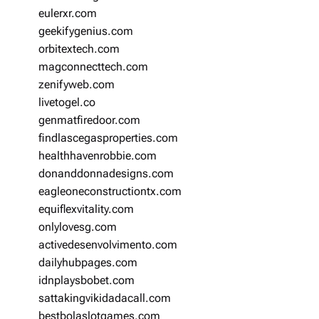
eulerxr.com
geekifygenius.com
orbitextech.com
magconnecttech.com
zenifyweb.com
livetogel.co
genmatfiredoor.com
findlascegasproperties.com
healthhavenrobbie.com
donanddonnadesigns.com
eagleoneconstructiontx.com
equiflexvitality.com
onlylovesg.com
activedesenvolvimento.com
dailyhubpages.com
idnplaysbobet.com
sattakingvikidadacall.com
bestbolaslotgames.com