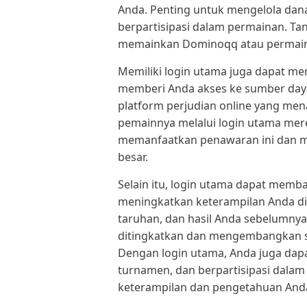
Anda. Penting untuk mengelola dan
berpartisipasi dalam permainan. Tan
memainkan Dominoqq atau permainan 
Memiliki login utama juga dapat 
memberi Anda akses ke sumber daya
platform perjudian online yang m
pemainnya melalui login utama mere
memanfaatkan penawaran ini dan 
besar.
Selain itu, login utama dapat mem
meningkatkan keterampilan Anda d
taruhan, dan hasil Anda sebelumnya
ditingkatkan dan mengembangkan s
Dengan login utama, Anda juga dap
turnamen, dan berpartisipasi dalam
keterampilan dan pengetahuan And