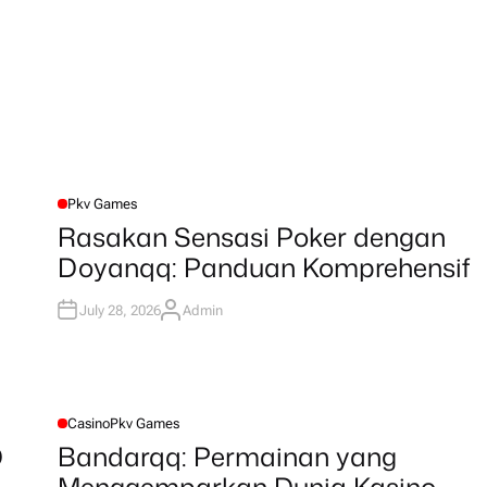
Pkv Games
P
O
Rasakan Sensasi Poker dengan
S
T
Doyanqq: Panduan Komprehensif
E
D
I
N
July 28, 2026
Admin
A
U
T
H
O
R
Casino
Pkv Games
P
O
D
Bandarqq: Permainan yang
S
T
E