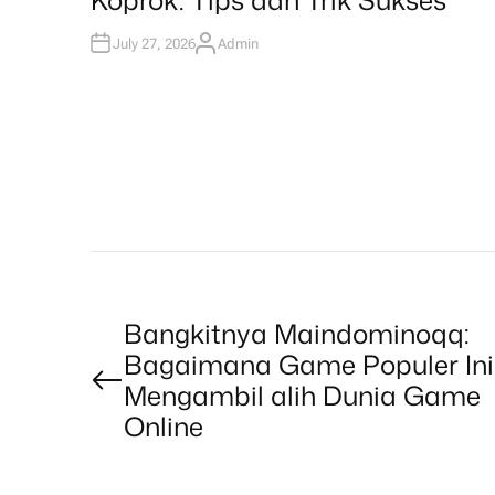
Koprok: Tips dan Trik Sukses
D
I
N
July 27, 2026
Admin
A
U
T
H
O
R
P
Bangkitnya Maindominoqq:
Bagaimana Game Populer Ini
o
Mengambil alih Dunia Game
Online
s