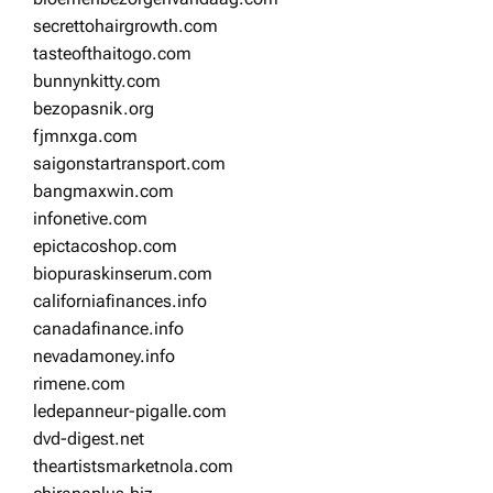
secrettohairgrowth.com
tasteofthaitogo.com
bunnynkitty.com
bezopasnik.org
fjmnxga.com
saigonstartransport.com
bangmaxwin.com
infonetive.com
epictacoshop.com
biopuraskinserum.com
californiafinances.info
canadafinance.info
nevadamoney.info
rimene.com
ledepanneur-pigalle.com
dvd-digest.net
theartistsmarketnola.com