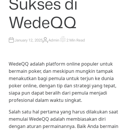
Sukses di
WedeQQ
January 12, 2025
Admin
2 Min Read
A
E
U
S
T
T
H
I
O
M
R
A
WedeQQ adalah platform online populer untuk
T
E
bermain poker, dan meskipun mungkin tampak
D
R
menakutkan bagi pemula untuk terjun ke dunia
E
A
poker online, dengan tip dan strategi yang tepat,
D
T
siapa pun dapat beralih dari pemula menjadi
I
M
profesional dalam waktu singkat.
E
Salah satu hal pertama yang harus dilakukan saat
memulai WedeQQ adalah membiasakan diri
dengan aturan permainannya. Baik Anda bermain