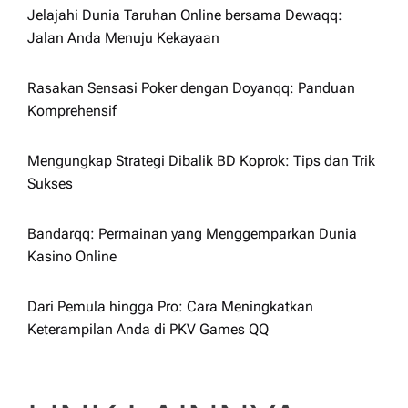
a
Jelajahi Dunia Taruhan Online bersama Dewaqq:
Jalan Anda Menuju Kekayaan
t
Rasakan Sensasi Poker dengan Doyanqq: Panduan
i
Komprehensif
o
Mengungkap Strategi Dibalik BD Koprok: Tips dan Trik
Sukses
n
Bandarqq: Permainan yang Menggemparkan Dunia
Kasino Online
Dari Pemula hingga Pro: Cara Meningkatkan
Keterampilan Anda di PKV Games QQ