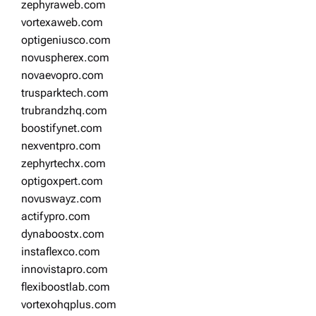
zephyraweb.com
vortexaweb.com
optigeniusco.com
novuspherex.com
novaevopro.com
trusparktech.com
trubrandzhq.com
boostifynet.com
nexventpro.com
zephyrtechx.com
optigoxpert.com
novuswayz.com
actifypro.com
dynaboostx.com
instaflexco.com
innovistapro.com
flexiboostlab.com
vortexohqplus.com