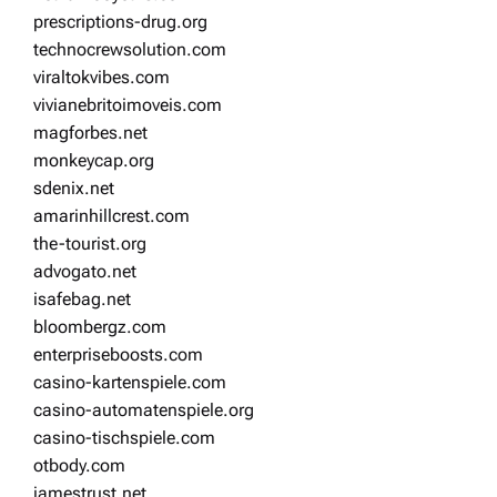
prescriptions-drug.org
technocrewsolution.com
viraltokvibes.com
vivianebritoimoveis.com
magforbes.net
monkeycap.org
sdenix.net
amarinhillcrest.com
the-tourist.org
advogato.net
isafebag.net
bloombergz.com
enterpriseboosts.com
casino-kartenspiele.com
casino-automatenspiele.org
casino-tischspiele.com
otbody.com
jamestrust.net