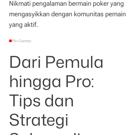
Nikmati pengalaman bermain poker yang
mengasyikkan dengan komunitas pemain
yang aktif.
Pkv Games
P
O
S
Dari Pemula
T
E
D
I
N
hingga Pro:
Tips dan
Strategi