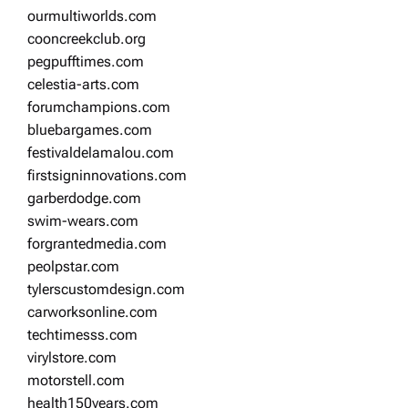
ourmultiworlds.com
cooncreekclub.org
pegpufftimes.com
celestia-arts.com
forumchampions.com
bluebargames.com
festivaldelamalou.com
firstsigninnovations.com
garberdodge.com
swim-wears.com
forgrantedmedia.com
peolpstar.com
tylerscustomdesign.com
carworksonline.com
techtimesss.com
virylstore.com
motorstell.com
health150years.com