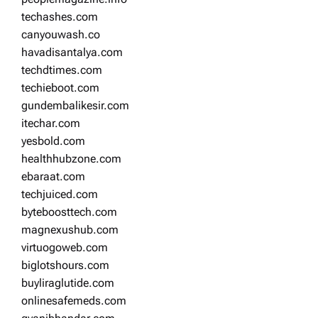
techashes.com
canyouwash.co
havadisantalya.com
techdtimes.com
techieboot.com
gundembalikesir.com
itechar.com
yesbold.com
healthhubzone.com
ebaraat.com
techjuiced.com
byteboosttech.com
magnexushub.com
virtuogoweb.com
biglotshours.com
buyliraglutide.com
onlinesafemeds.com