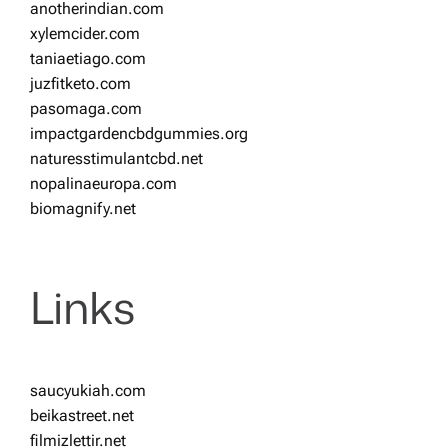
anotherindian.com
xylemcider.com
taniaetiago.com
juzfitketo.com
pasomaga.com
impactgardencbdgummies.org
naturesstimulantcbd.net
nopalinaeuropa.com
biomagnify.net
Links
saucyukiah.com
beikastreet.net
filmizlettir.net