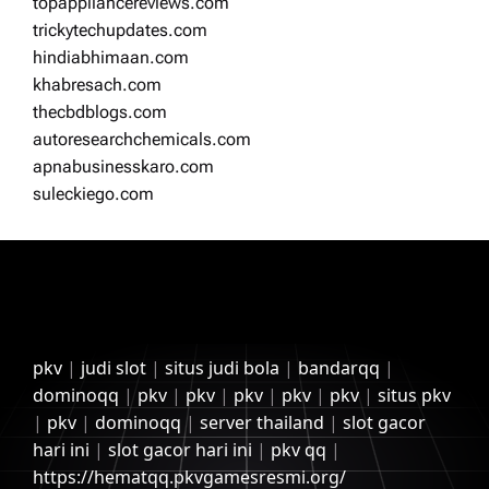
topappliancereviews.com
trickytechupdates.com
hindiabhimaan.com
khabresach.com
thecbdblogs.com
autoresearchchemicals.com
apnabusinesskaro.com
suleckiego.com
pkv
|
judi slot
|
situs judi bola
|
bandarqq
|
dominoqq
|
pkv
|
pkv
|
pkv
|
pkv
|
pkv
|
situs pkv
|
pkv
|
dominoqq
|
server thailand
|
slot gacor
hari ini
|
slot gacor hari ini
|
pkv qq
|
https://hematqq.pkvgamesresmi.org/