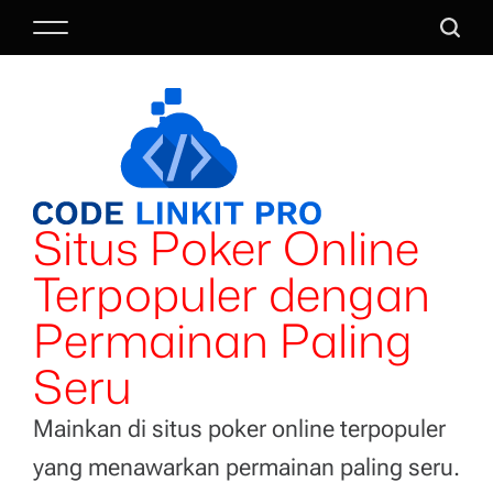
S
M
S
k
e
e
i
n
a
p
u
r
t
c
o
h
c
o
Situs Poker Online
n
t
Terpopuler dengan
e
n
Permainan Paling
t
Seru
Mainkan di situs poker online terpopuler
yang menawarkan permainan paling seru.