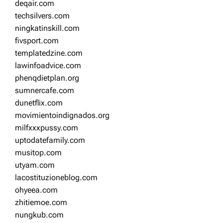
deqair.com
techsilvers.com
ningkatinskill.com
fivsport.com
templatedzine.com
lawinfoadvice.com
phenqdietplan.org
sumnercafe.com
dunetflix.com
movimientoindignados.org
milfxxxpussy.com
uptodatefamily.com
musitop.com
utyam.com
lacostituzioneblog.com
ohyeea.com
zhitiemoe.com
nungkub.com