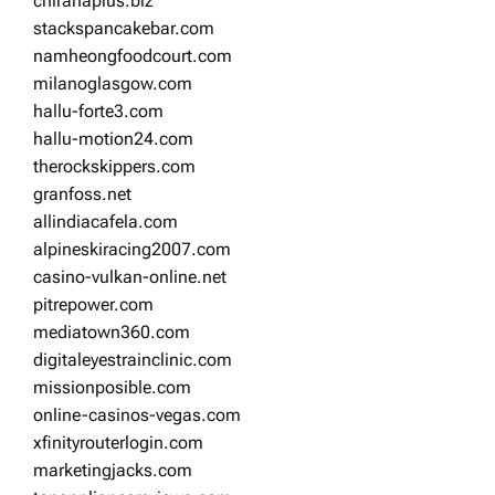
chiranaplus.biz
stackspancakebar.com
namheongfoodcourt.com
milanoglasgow.com
hallu-forte3.com
hallu-motion24.com
therockskippers.com
granfoss.net
allindiacafela.com
alpineskiracing2007.com
casino-vulkan-online.net
pitrepower.com
mediatown360.com
digitaleyestrainclinic.com
missionposible.com
online-casinos-vegas.com
xfinityrouterlogin.com
marketingjacks.com