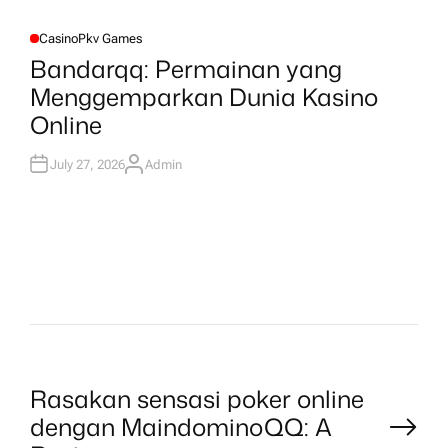
H
O
R
Casino
Pkv Games
P
O
Bandarqq: Permainan yang
S
T
Menggemparkan Dunia Kasino
E
D
Online
I
N
July 27, 2026
Admin
A
U
T
H
O
R
P
Rasakan sensasi poker online
dengan MaindominoQQ: A