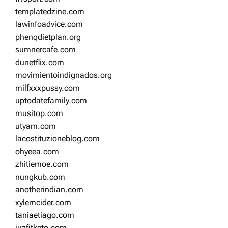
templatedzine.com
lawinfoadvice.com
phenqdietplan.org
sumnercafe.com
dunetflix.com
movimientoindignados.org
milfxxxpussy.com
uptodatefamily.com
musitop.com
utyam.com
lacostituzioneblog.com
ohyeea.com
zhitiemoe.com
nungkub.com
anotherindian.com
xylemcider.com
taniaetiago.com
juzfitketo.com