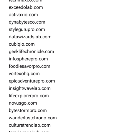
exceedolab.com
activaxio.com
dynabytesco.com
stylegurupro.com
datawizardslab.com
cubiqio.com
geeklifechronicle.com
infospherepro.com
foodiesavorpro.com
vortexohq.com
epicadventurepro.com
insightwavelab.com
lifeexplorerpro.com
novusgo.com
bytestormpro.com
wanderlustchrono.com
culturetrendlab.com