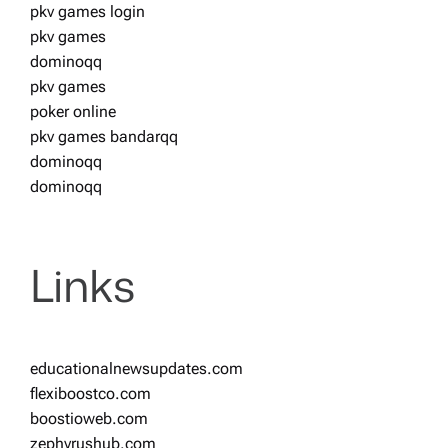
pkv games login
pkv games
dominoqq
pkv games
poker online
pkv games bandarqq
dominoqq
dominoqq
Links
educationalnewsupdates.com
flexiboostco.com
boostioweb.com
zephyrushub.com