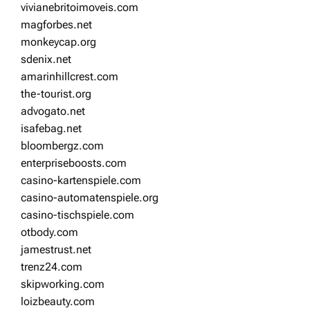
vivianebritoimoveis.com
magforbes.net
monkeycap.org
sdenix.net
amarinhillcrest.com
the-tourist.org
advogato.net
isafebag.net
bloombergz.com
enterpriseboosts.com
casino-kartenspiele.com
casino-automatenspiele.org
casino-tischspiele.com
otbody.com
jamestrust.net
trenz24.com
skipworking.com
loizbeauty.com