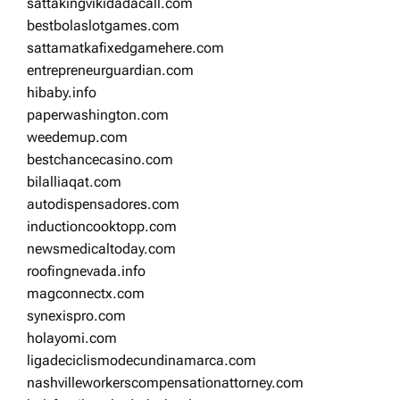
sattakingvikidadacall.com
bestbolaslotgames.com
sattamatkafixedgamehere.com
entrepreneurguardian.com
hibaby.info
paperwashington.com
weedemup.com
bestchancecasino.com
bilalliaqat.com
autodispensadores.com
inductioncooktopp.com
newsmedicaltoday.com
roofingnevada.info
magconnectx.com
synexispro.com
holayomi.com
ligadeciclismodecundinamarca.com
nashvilleworkerscompensationattorney.com