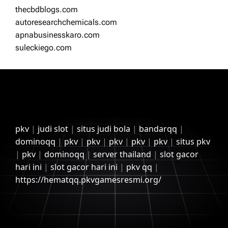
thecbdblogs.com
autoresearchchemicals.com
apnabusinesskaro.com
suleckiego.com
pkv
|
judi slot
|
situs judi bola
|
bandarqq
|
dominoqq
|
pkv
|
pkv
|
pkv
|
pkv
|
pkv
|
situs pkv
|
pkv
|
dominoqq
|
server thailand
|
slot gacor
hari ini
|
slot gacor hari ini
|
pkv qq
|
https://hematqq.pkvgamesresmi.org/