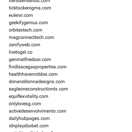
trendsensehub.com
ticktockenigma.com
eulerxr.com
geekifygenius.com
orbitextech.com
magconnecttech.com
zenifyweb.com
livetogel.co
genmatfiredoor.com
findlascegasproperties.com
healthhavenrobbie.com
donanddonnadesigns.com
eagleoneconstructiontx.com
equiflexvitality.com
onlylovesg.com
activedesenvolvimento.com
dailyhubpages.com
idnplaysbobet.com