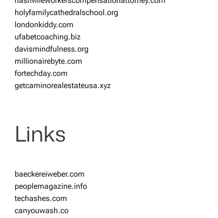
nashvilleworkerscompensationattorney.com
holyfamilycathedralschool.org
londonkiddy.com
ufabetcoaching.biz
davismindfulness.org
millionairebyte.com
fortechday.com
getcaminorealestateusa.xyz
Links
baeckereiweber.com
peoplemagazine.info
techashes.com
canyouwash.co