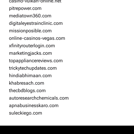
casino-vulkan-online.net
pitrepower.com
mediatown360.com
digitaleyestrainclinic.com
missionposible.com
online-casinos-vegas.com
xfinityrouterlogin.com
marketingjacks.com
topappliancereviews.com
trickytechupdates.com
hindiabhimaan.com
khabresach.com
thecbdblogs.com
autoresearchchemicals.com
apnabusinesskaro.com
suleckiego.com