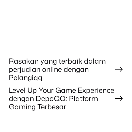
T
H
O
R
P
Rasakan yang terbaik dalam
perjudian online dengan
o
Pelangiqq
Level Up Your Game Experience
s
dengan DepoQQ: Platform
t
Gaming Terbesar
n