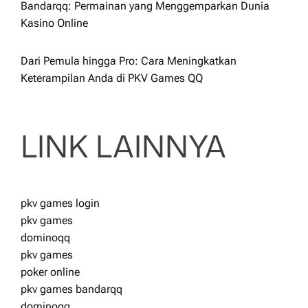
Bandarqq: Permainan yang Menggemparkan Dunia
Kasino Online
Dari Pemula hingga Pro: Cara Meningkatkan
Keterampilan Anda di PKV Games QQ
LINK LAINNYA
pkv games login
pkv games
dominoqq
pkv games
poker online
pkv games bandarqq
dominoqq