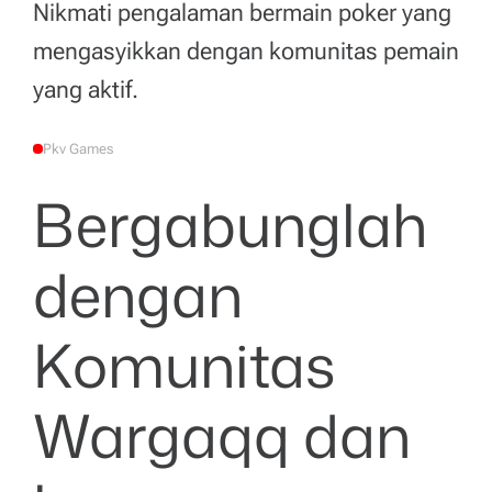
Nikmati pengalaman bermain poker yang
mengasyikkan dengan komunitas pemain
yang aktif.
Pkv Games
P
O
S
Bergabunglah
T
E
D
I
N
dengan
Komunitas
Wargaqq dan