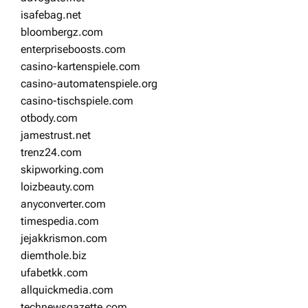
isafebag.net
bloombergz.com
enterpriseboosts.com
casino-kartenspiele.com
casino-automatenspiele.org
casino-tischspiele.com
otbody.com
jamestrust.net
trenz24.com
skipworking.com
loizbeauty.com
anyconverter.com
timespedia.com
jejakkrismon.com
diemthole.biz
ufabetkk.com
allquickmedia.com
technewsgazette.com