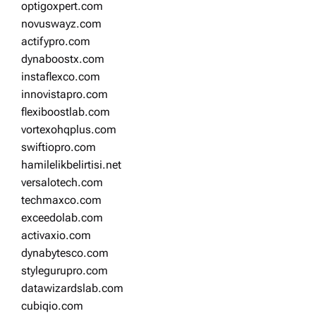
optigoxpert.com
novuswayz.com
actifypro.com
dynaboostx.com
instaflexco.com
innovistapro.com
flexiboostlab.com
vortexohqplus.com
swiftiopro.com
hamilelikbelirtisi.net
versalotech.com
techmaxco.com
exceedolab.com
activaxio.com
dynabytesco.com
stylegurupro.com
datawizardslab.com
cubiqio.com