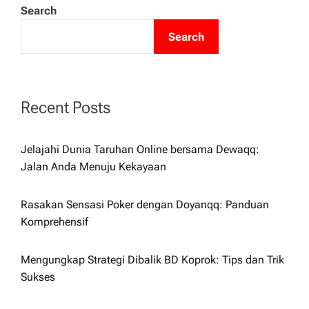
a
Search
Search
v
i
Recent Posts
g
a
Jelajahi Dunia Taruhan Online bersama Dewaqq:
Jalan Anda Menuju Kekayaan
t
Rasakan Sensasi Poker dengan Doyanqq: Panduan
i
Komprehensif
o
Mengungkap Strategi Dibalik BD Koprok: Tips dan Trik
Sukses
n