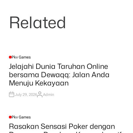
Related
Pkv Games
P
O
Jelajahi Dunia Taruhan Online
S
T
bersama Dewaqq: Jalan Anda
E
D
Menuju Kekayaan
I
N
July 29, 2026
Admin
A
U
T
H
O
R
Pkv Games
P
O
Rasakan Sensasi Poker dengan
S
T