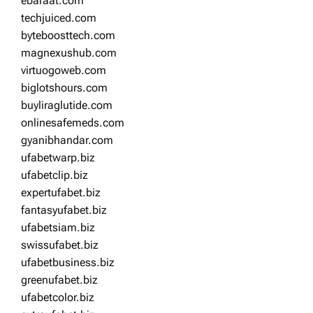
ebaraat.com
techjuiced.com
byteboosttech.com
magnexushub.com
virtuogoweb.com
biglotshours.com
buyliraglutide.com
onlinesafemeds.com
gyanibhandar.com
ufabetwarp.biz
ufabetclip.biz
expertufabet.biz
fantasyufabet.biz
ufabetsiam.biz
swissufabet.biz
ufabetbusiness.biz
greenufabet.biz
ufabetcolor.biz