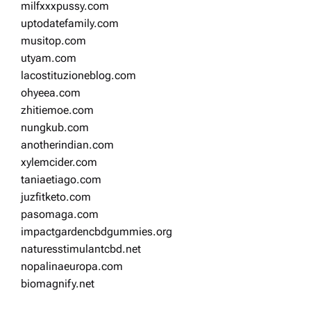
milfxxxpussy.com
uptodatefamily.com
musitop.com
utyam.com
lacostituzioneblog.com
ohyeea.com
zhitiemoe.com
nungkub.com
anotherindian.com
xylemcider.com
taniaetiago.com
juzfitketo.com
pasomaga.com
impactgardencbdgummies.org
naturesstimulantcbd.net
nopalinaeuropa.com
biomagnify.net