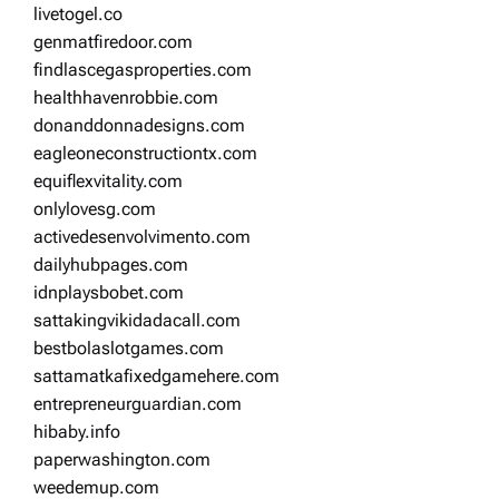
livetogel.co
genmatfiredoor.com
findlascegasproperties.com
healthhavenrobbie.com
donanddonnadesigns.com
eagleoneconstructiontx.com
equiflexvitality.com
onlylovesg.com
activedesenvolvimento.com
dailyhubpages.com
idnplaysbobet.com
sattakingvikidadacall.com
bestbolaslotgames.com
sattamatkafixedgamehere.com
entrepreneurguardian.com
hibaby.info
paperwashington.com
weedemup.com