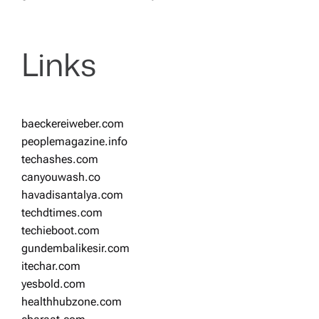
Links
baeckereiweber.com
peoplemagazine.info
techashes.com
canyouwash.co
havadisantalya.com
techdtimes.com
techieboot.com
gundembalikesir.com
itechar.com
yesbold.com
healthhubzone.com