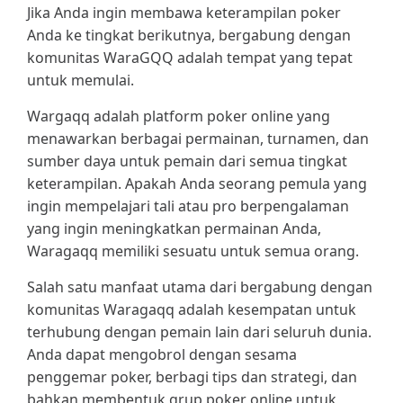
R
Jika Anda ingin membawa keterampilan poker
E
A
Anda ke tingkat berikutnya, bergabung dengan
D
T
komunitas WaraGQQ adalah tempat yang tepat
I
M
untuk memulai.
E
Wargaqq adalah platform poker online yang
menawarkan berbagai permainan, turnamen, dan
sumber daya untuk pemain dari semua tingkat
keterampilan. Apakah Anda seorang pemula yang
ingin mempelajari tali atau pro berpengalaman
yang ingin meningkatkan permainan Anda,
Waragaqq memiliki sesuatu untuk semua orang.
Salah satu manfaat utama dari bergabung dengan
komunitas Waragaqq adalah kesempatan untuk
terhubung dengan pemain lain dari seluruh dunia.
Anda dapat mengobrol dengan sesama
penggemar poker, berbagi tips dan strategi, dan
bahkan membentuk grup poker online untuk