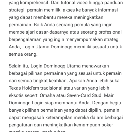
yang komprehensif. Dari tutorial video hingga panduan
strategi, pemain memiliki akses ke banyak informasi
yang dapat membantu mereka meningkatkan
permainan. Baik Anda seorang pemula yang ingin
mempelajari dasar-dasarnya atau seorang profesional
berpengalaman yang ingin menyempurnakan strategi
Anda, Login Utama Dominoqq memiliki sesuatu untuk
semua orang.
Selain itu, Login Dominoqq Utama menawarkan
berbagai pilihan permainan yang sesuai untuk pemain
dari semua tingkat keahlian. Apakah Anda lebih suka
Texas Hold’em tradisional atau varian yang lebih
eksotis seperti Omaha atau Seven-Card Stud, Main
Dominoqq Login siap membantu Anda. Dengan begitu
banyak pilihan permainan yang dapat dipilih, pemain
dapat mengasah keterampilan mereka dalam berbagai
pengaturan dan meningkatkan kemampuan poker