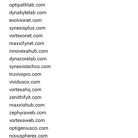
optipathlab.com
dynabytelab.com
evolvionet.com
synexisplus.com
vortexonet.com
maxxifynet.com
innovexahub.com
dynacorelab.com
synexistechco.com
truvivopro.com
vividusco.com
vortexahq.com
zenithifyit.com
maxxiohub.com
zephyraweb.com
vortexaweb.com
optigeniusco.com
novuspherex.com