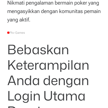
Nikmati pengalaman bermain poker yang
mengasyikkan dengan komunitas pemain
yang aktif.
Pkv Games
P
O
S
Bebaskan
T
E
D
I
N
Keterampilan
Anda dengan
Login Utama