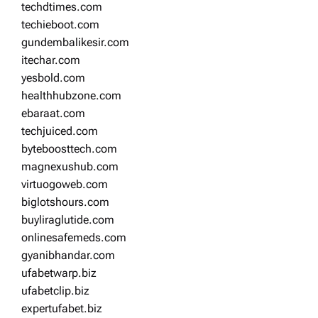
techdtimes.com
techieboot.com
gundembalikesir.com
itechar.com
yesbold.com
healthhubzone.com
ebaraat.com
techjuiced.com
byteboosttech.com
magnexushub.com
virtuogoweb.com
biglotshours.com
buyliraglutide.com
onlinesafemeds.com
gyanibhandar.com
ufabetwarp.biz
ufabetclip.biz
expertufabet.biz