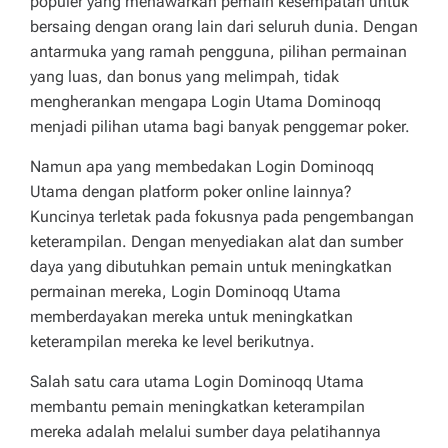
populer yang menawarkan pemain kesempatan untuk
bersaing dengan orang lain dari seluruh dunia. Dengan
antarmuka yang ramah pengguna, pilihan permainan
yang luas, dan bonus yang melimpah, tidak
mengherankan mengapa Login Utama Dominoqq
menjadi pilihan utama bagi banyak penggemar poker.
Namun apa yang membedakan Login Dominoqq
Utama dengan platform poker online lainnya?
Kuncinya terletak pada fokusnya pada pengembangan
keterampilan. Dengan menyediakan alat dan sumber
daya yang dibutuhkan pemain untuk meningkatkan
permainan mereka, Login Dominoqq Utama
memberdayakan mereka untuk meningkatkan
keterampilan mereka ke level berikutnya.
Salah satu cara utama Login Dominoqq Utama
membantu pemain meningkatkan keterampilan
mereka adalah melalui sumber daya pelatihannya