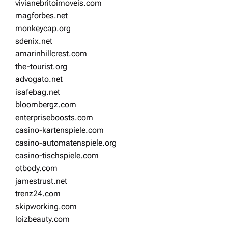
vivianebritoimoveis.com
magforbes.net
monkeycap.org
sdenix.net
amarinhillcrest.com
the-tourist.org
advogato.net
isafebag.net
bloombergz.com
enterpriseboosts.com
casino-kartenspiele.com
casino-automatenspiele.org
casino-tischspiele.com
otbody.com
jamestrust.net
trenz24.com
skipworking.com
loizbeauty.com