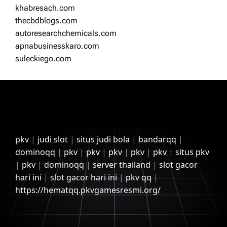
khabresach.com
thecbdblogs.com
autoresearchchemicals.com
apnabusinesskaro.com
suleckiego.com
pkv
|
judi slot
|
situs judi bola
|
bandarqq
|
dominoqq
|
pkv
|
pkv
|
pkv
|
pkv
|
pkv
|
situs pkv
|
pkv
|
dominoqq
|
server thailand
|
slot gacor
hari ini
|
slot gacor hari ini
|
pkv qq
|
https://hematqq.pkvgamesresmi.org/