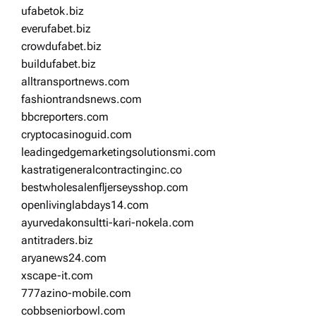
ufabetok.biz
everufabet.biz
crowdufabet.biz
buildufabet.biz
alltransportnews.com
fashiontrandsnews.com
bbcreporters.com
cryptocasinoguid.com
leadingedgemarketingsolutionsmi.com
kastratigeneralcontractinginc.co
bestwholesalenfljerseysshop.com
openlivinglabdays14.com
ayurvedakonsultti-kari-nokela.com
antitraders.biz
aryanews24.com
xscape-it.com
777azino-mobile.com
cobbseniorbowl.com