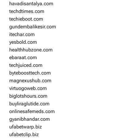
havadisantalya.com
techdtimes.com
techieboot.com
gundembalikesir.com
itechar.com
yesbold.com
healthhubzone.com
ebaraat.com
techjuiced.com
byteboosttech.com
magnexushub.com
virtuogoweb.com
biglotshours.com
buyliraglutide.com
onlinesafemeds.com
gyanibhandar.com
ufabetwarp.biz
ufabetclip.biz