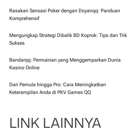
t
Rasakan Sensasi Poker dengan Doyanqq: Panduan
i
Komprehensif
o
Mengungkap Strategi Dibalik BD Koprok: Tips dan Trik
Sukses
n
Bandarqq: Permainan yang Menggemparkan Dunia
Kasino Online
Dari Pemula hingga Pro: Cara Meningkatkan
Keterampilan Anda di PKV Games QQ
LINK LAINNYA