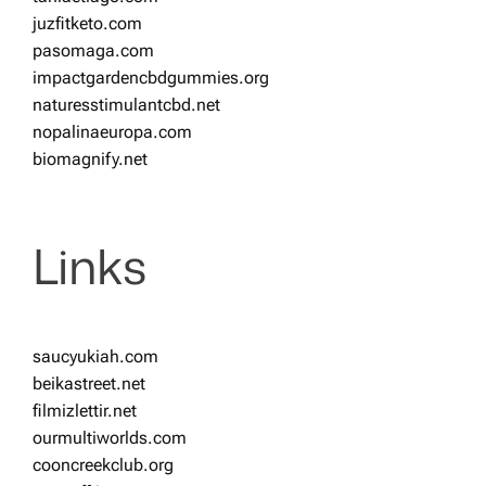
juzfitketo.com
pasomaga.com
impactgardencbdgummies.org
naturesstimulantcbd.net
nopalinaeuropa.com
biomagnify.net
Links
saucyukiah.com
beikastreet.net
filmizlettir.net
ourmultiworlds.com
cooncreekclub.org