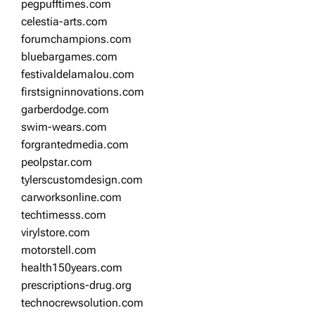
pegpufftimes.com
celestia-arts.com
forumchampions.com
bluebargames.com
festivaldelamalou.com
firstsigninnovations.com
garberdodge.com
swim-wears.com
forgrantedmedia.com
peolpstar.com
tylerscustomdesign.com
carworksonline.com
techtimesss.com
virylstore.com
motorstell.com
health150years.com
prescriptions-drug.org
technocrewsolution.com