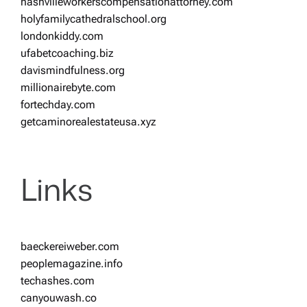
nashvilleworkerscompensationattorney.com
holyfamilycathedralschool.org
londonkiddy.com
ufabetcoaching.biz
davismindfulness.org
millionairebyte.com
fortechday.com
getcaminorealestateusa.xyz
Links
baeckereiweber.com
peoplemagazine.info
techashes.com
canyouwash.co