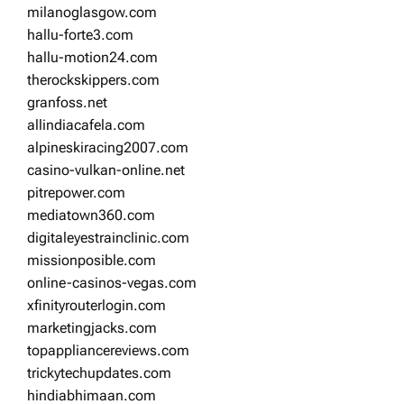
milanoglasgow.com
hallu-forte3.com
hallu-motion24.com
therockskippers.com
granfoss.net
allindiacafela.com
alpineskiracing2007.com
casino-vulkan-online.net
pitrepower.com
mediatown360.com
digitaleyestrainclinic.com
missionposible.com
online-casinos-vegas.com
xfinityrouterlogin.com
marketingjacks.com
topappliancereviews.com
trickytechupdates.com
hindiabhimaan.com