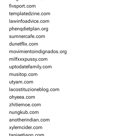
fivsport.com
templatedzine.com
lawinfoadvice.com
phenqdietplan.org
sumnercafe.com
dunetflix.com
movimientoindignados.org
milfxxxpussy.com
uptodatefamily.com
musitop.com
utyam.com
lacostituzioneblog.com
ohyeea.com
zhitiemoe.com
nungkub.com
anotherindian.com
xylemcider.com
taniaetiago.com