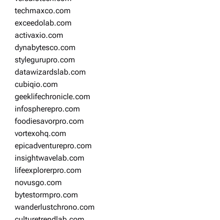
techmaxco.com
exceedolab.com
activaxio.com
dynabytesco.com
stylegurupro.com
datawizardslab.com
cubiqio.com
geeklifechronicle.com
infospherepro.com
foodiesavorpro.com
vortexohq.com
epicadventurepro.com
insightwavelab.com
lifeexplorerpro.com
novusgo.com
bytestormpro.com
wanderlustchrono.com
culturetrendlab.com