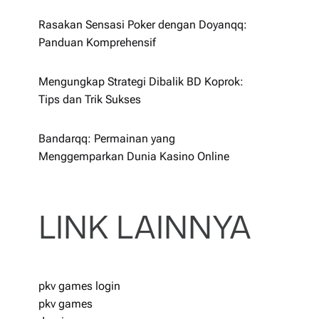
Rasakan Sensasi Poker dengan Doyanqq:
Panduan Komprehensif
Mengungkap Strategi Dibalik BD Koprok:
Tips dan Trik Sukses
Bandarqq: Permainan yang
Menggemparkan Dunia Kasino Online
LINK LAINNYA
pkv games login
pkv games