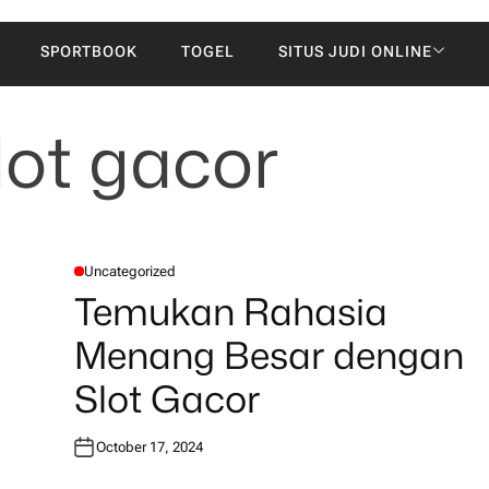
SPORTBOOK
TOGEL
SITUS JUDI ONLINE
lot gacor
Uncategorized
P
O
Temukan Rahasia
S
T
E
Menang Besar dengan
D
I
N
Slot Gacor
October 17, 2024