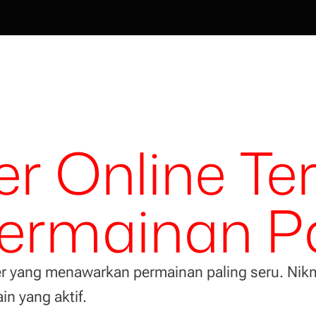
er Online Te
ermainan Pa
ler yang menawarkan permainan paling seru. Ni
n yang aktif.