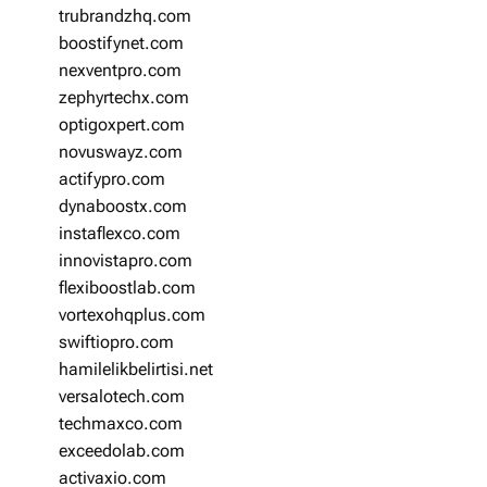
trubrandzhq.com
boostifynet.com
nexventpro.com
zephyrtechx.com
optigoxpert.com
novuswayz.com
actifypro.com
dynaboostx.com
instaflexco.com
innovistapro.com
flexiboostlab.com
vortexohqplus.com
swiftiopro.com
hamilelikbelirtisi.net
versalotech.com
techmaxco.com
exceedolab.com
activaxio.com