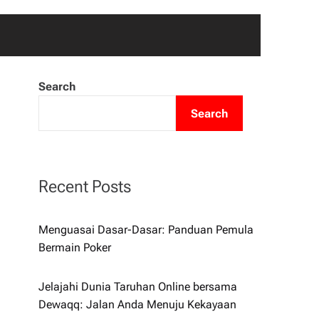
Search
Search
Recent Posts
Menguasai Dasar-Dasar: Panduan Pemula
Bermain Poker
Jelajahi Dunia Taruhan Online bersama
Dewaqq: Jalan Anda Menuju Kekayaan